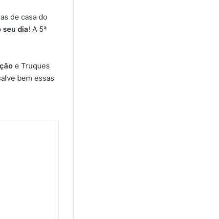
as de casa do
 seu dia
! A 5ª
ação
e Truques
salve bem essas