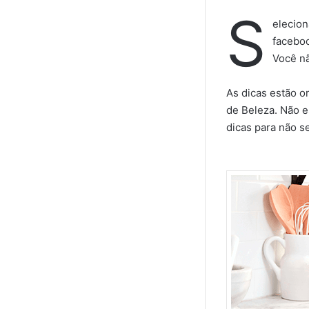
S
elecion
faceboo
Você não
As dicas estão 
de Beleza. Não 
dicas para não s