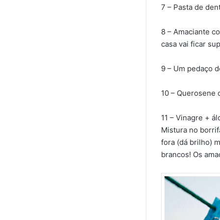
7 – Pasta de dent
8 – Amaciante co
casa vai ficar su
9 – Um pedaço de
10 – Querosene 
11 – Vinagre + á
Mistura no borri
fora (dá brilho)
brancos! Os ama