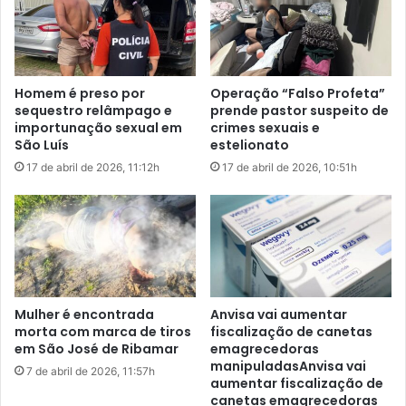
o
L
f
u
a
í
z
s
e
c
Homem é preso por
Operação “Falso Profeta”
r
u
sequestro relâmpago e
prende pastor suspeito de
m
importunação sexual em
crimes sexuais e
p
São Luís
estelionato
r
17 de abril de 2026, 11:12h
17 de abril de 2026, 10:51h
i
a
p
e
n
a
e
m
Mulher é encontrada
Anvisa vai aumentar
r
morta com marca de tiros
fiscalização de canetas
e
em São José de Ribamar
emagrecedoras
g
manipuladasAnvisa vai
7 de abril de 2026, 11:57h
aumentar fiscalização de
i
canetas emagrecedoras
m