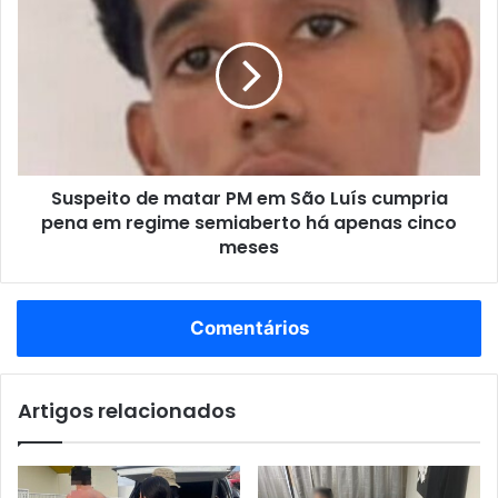
d
u
e
s
c
p
o
e
c
i
o
t
f
o
o
d
f
Suspeito de matar PM em São Luís cumpria
e
i
pena em regime semiaberto há apenas cinco
m
n
a
meses
h
t
o
a
;
r
Comentários
v
P
e
M
j
e
a
Artigos relacionados
m
c
S
o
ã
m
o