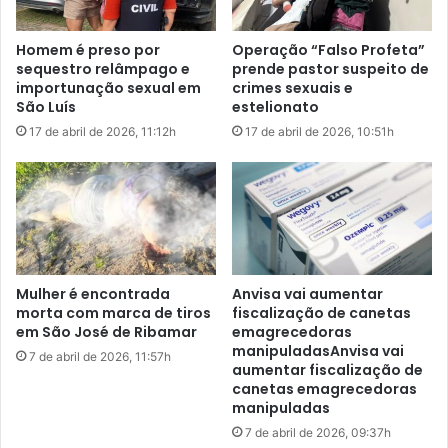
l
i
o ambiente onde está instalado o ar-condicionado e a
i
a
Homem é preso por
Operação “Falso Profeta”
forma de utilização.
c
n
sequestro relâmpago e
prende pastor suspeito de
i
t
importunação sexual em
crimes sexuais e
t
e
Por exemplo, manter portas e janelas fechadas durante o
São Luís
estelionato
a
d
uso e proteger o local contra o sol e o calor, por meio de
17 de abril de 2026, 11:12h
17 de abril de 2026, 10:51h
ç
a
cortinas e persianas são pontos positivos.
ã
c
o
o
A manutenção deve também estar em dia, salientou
d
m
e
Magalhães, tendo em vista que filtros limpos e revisões
p
r
a
periódicas evitam perda de eficiência.
e
n
e
h
Mulher é encontrada
Anvisa vai aumentar
Escolha da temperatura
m
e
morta com marca de tiros
fiscalização de canetas
b
i
em São José de Ribamar
emagrecedoras
o
De acordo com Magalhães, uma temperatura entre 23 e 25
manipuladasAnvisa vai
r
7 de abril de 2026, 11:57h
aumentar fiscalização de
l
a
graus no controle remoto é adequada para o ser humano e
canetas emagrecedoras
s
e
pode ajudar na economia.
manipuladas
o
m
p
7 de abril de 2026, 09:37h
I