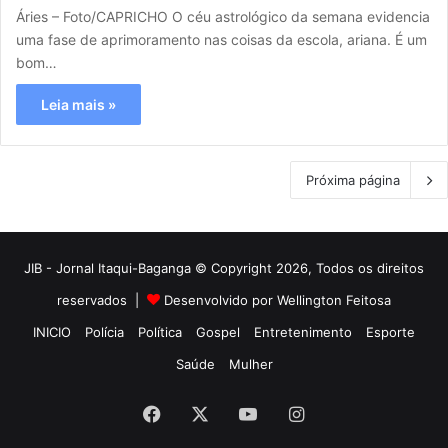
Áries – Foto/CAPRICHO O céu astrológico da semana evidencia
uma fase de aprimoramento nas coisas da escola, ariana. É um
bom…
Leia mais »
Próxima página
JIB - Jornal Itaqui-Baganga © Copyright 2026, Todos os direitos
reservados |
Desenvolvido por Wellington Feitosa
INICIO
Polícia
Política
Gospel
Entretenimento
Esporte
Saúde
Mulher
Facebook
X
YouTube
Instagram