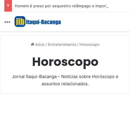
Homem é preso por sequestro relâmpago e importunação sexual em São Luís
Menu
Início
/
Entretenimento
/
Horoscopo
Horoscopo
Jornal Itaqui-Bacanga – Notícias sobre Horóscopo e
assuntos relacionados.