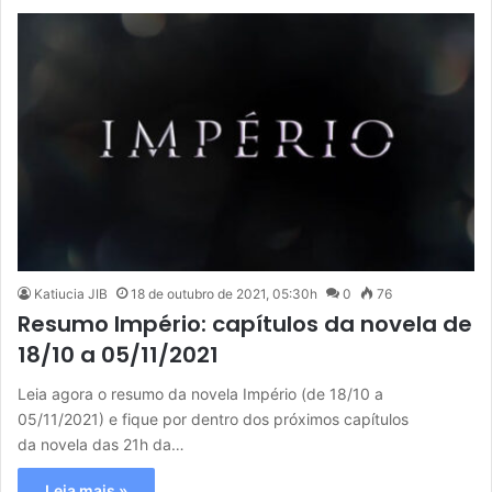
Katiucia JIB
18 de outubro de 2021, 05:30h
0
76
Resumo Império: capítulos da novela de
18/10 a 05/11/2021
Leia agora o resumo da novela Império (de 18/10 a
05/11/2021) e fique por dentro dos próximos capítulos
da novela das 21h da…
Leia mais »