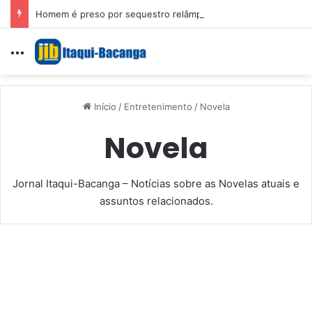
Homem é preso por sequestro relâmpago e importunação sexual em São Luís
Menu
Início
/
Entretenimento
/
Novela
Novela
Jornal Itaqui-Bacanga – Notícias sobre as Novelas atuais e
assuntos relacionados.