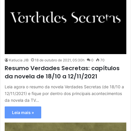
Katiucia JIB
18 de outubro de 2021, 05:30h
0
70
Resumo Verdades Secretas: capítulos
da novela de 18/10 a 12/11/2021
Leia agora o resumo da novela Verdades Secretas (de 18/10 a
12/11/2021) e fique por dentro dos principais acontecimentos
da novela da TV…
Leia mais »