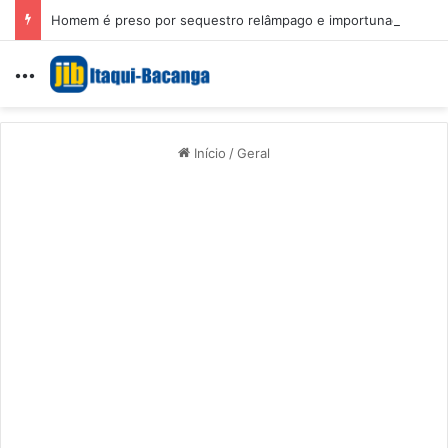
Homem é preso por sequestro relâmpago e importunação sexual em São Luís
Menu
Início
/
Geral