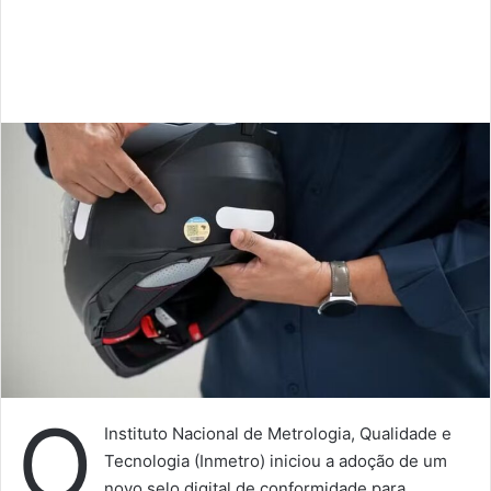
Fortalecimento das medidas sanitárias cautelares para
suspensão de Autorização de Funcionamento (AFE) em
situações de risco iminente e a retirada automática de
efeito suspensivo de recursos administrativos.
Monitoramento e fiscalização
Intensificação de ações de fiscalização, especialmente de
inspeções em importadoras, farmácias de manipulação e
clínicas de estética.
Busca ativa de eventos adversos relacionados a
medicamentos manipulados, com foco em serviços de
emergência, hospitais e clínicas médicas e odontológicas.
A Anvisa possui o sistema VigiMed para que profissionais
de saúde e cidadãos notifiquem sobre efeitos adversos de
produtos.
Aperfeiçoamento da matriz de risco do controle sanitário
sobre a importação de IFAs utilizados na produção e