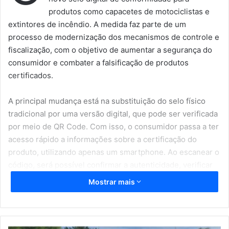
manipulação de agonistas do receptor GLP-1.
Ampliar as medidas preventivas, para reprimir a entrada
de produtos irregulares no território nacional.
Articulação institucional, federativa e internacional
Acordo de cooperação técnica e criação de grupo de
trabalho com entidades médicas e outros órgãos de
controle.
Ações proativas de informação e treinamento com o
Sistema Nacional de Vigilância Sanitária (SNVS).
Cooperação com agências reguladoras internacionais.
Ampliação da oferta de produtos registrados
Priorização das análises de pedidos de registros. De
acordo com a Anvisa, há 17 pedido de registro de canetas
emagrecedoras na agência, que estão em andamento e