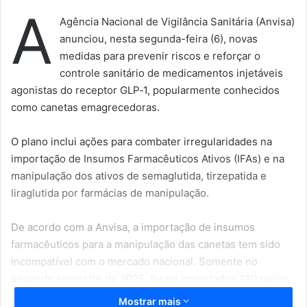
A
Agência Nacional de Vigilância Sanitária (Anvisa)
anunciou, nesta segunda-feira (6), novas
medidas para prevenir riscos e reforçar o
controle sanitário de medicamentos injetáveis
agonistas do receptor GLP‑1, popularmente conhecidos
como canetas emagrecedoras.
O plano inclui ações para combater irregularidades na
importação de Insumos Farmacêuticos Ativos (IFAs) e na
manipulação dos ativos de semaglutida, tirzepatida e
liraglutida por farmácias de manipulação.
De acordo com a Anvisa, a importação de insumos
farmacêuticos para a manipulação das canetas tem sido
incompatível com o mercado nacional. Somente no
segundo semestre de 2025, foram importados 130 quilos
de insumos, que seriam suficientes para a preparação de
Mostrar mais