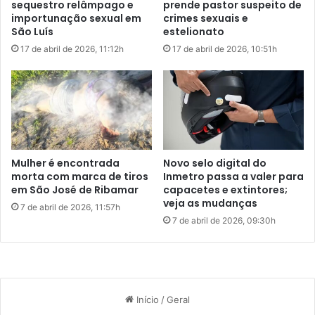
sequestro relâmpago e
prende pastor suspeito de
c
r
importunação sexual em
crimes sexuais e
a
c
A Anvisa reforça que, para a manipulação de produtos
São Luís
estelionato
p
a
injetáveis, como as canetas, a garantia de padrões rígidos
17 de abril de 2026, 11:12h
17 de abril de 2026, 10:51h
a
d
de esterilidade e pureza do insumo é fundamental para
c
e
garantir a segurança desses produtos para as pessoas.
e
t
t
i
e
Desde janeiro deste ano, a agência já publicou dez ações
r
s
o
de proibição de importação, comércio e uso de produtos
e
s
irregulares que contêm medicamentos agonistas de GLP-
e
e
Novo selo digital do
Mulher é encontrada
1, como semaglutida e tirzepatida.
x
m
Inmetro passa a valer para
morta com marca de tiros
t
S
capacetes e extintores;
em São José de Ribamar
i
Eixos estratégicos
veja as mudanças
ã
7 de abril de 2026, 11:57h
n
o
7 de abril de 2026, 09:30h
t
J
O plano de ação da Anvisa possui seis eixos estratégicos:
o
o
r
s
Aprimoramento regulatório
e
é
s
d
;
e
Revisão da Nota Técnica 200/2025 que orienta