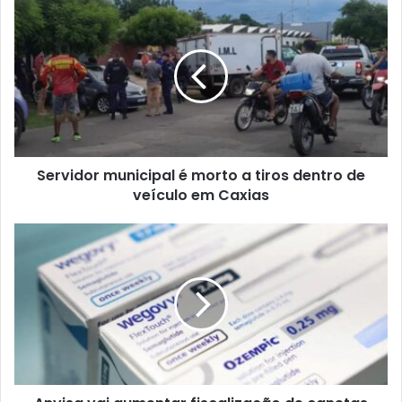
serão priorizadas para ampliar a oferta de produtos
registrados.
“Com a queda da patente da semaglutida, uma boa parte
desses produtos estão vindo com novas opções e foram
solicitados [os registros] para a Anvisa e nós estamos
priorizando essa análise”, explicou Safatle.
Harmonização do uso de guias técnicos de agências
reguladoras de referência, como EMA (Europa) e FDA
(Estados Unidos), para avançar com a regulação.
Comunicação com a sociedade
Elaboração de plano de comunicação em linguagem
simples.
Orientação sobre riscos do uso indiscriminado.
Informação sobre produtos irregulares.