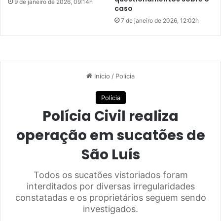
9 de janeiro de 2026, 09:14h
caso
a
t
7 de janeiro de 2026, 12:02h
a
r
p
r
o
í
b
e
v
e
n
d
a
d
e
c
e
r
v