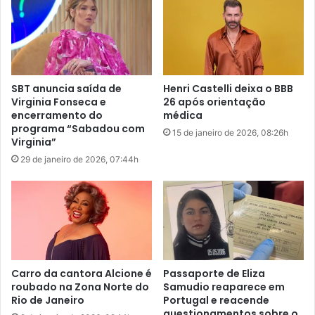
a
o
t
i
õ
n
e
í
s
c
d
i
SBT anuncia saída de
Henri Castelli deixa o BBB
e
o
Virginia Fonseca e
26 após orientação
S
d
encerramento do
médica
ã
a
programa “Sabadou com
15 de janeiro de 2026, 08:26h
o
C
Virginia”
L
o
29 de janeiro de 2026, 07:44h
u
p
í
a
s
d
o
M
u
n
d
Carro da cantora Alcione é
Passaporte de Eliza
o
roubado na Zona Norte do
Samudio reaparece em
Rio de Janeiro
Portugal e reacende
,
questionamentos sobre o
Q