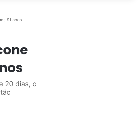
aos 91 anos
cone
anos
e 20 dias, o
ntão