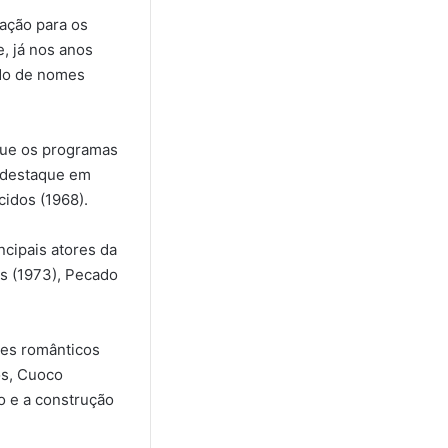
ação para os
, já nos anos
ado de nomes
que os programas
o destaque em
idos (1968).
ncipais atores da
s (1973), Pecado
res românticos
os, Cuoco
o e a construção