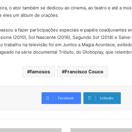
eira, o ator também se dedicou ao cinema, ao teatro e até a mú
re eles um álbum de orações.
assou a fazer participações especiais e papéis coadjuvantes e
sione (2010), Sol Nascente (2016), Segundo Sol (2018) e Salv
mo trabalho na televisão foi em Juntos a Magia Acontece, exibi
geado na série documental Tributo, do Globoplay, que relembrou
famosos
Francisco Couco
Facebook
Linkedin
A