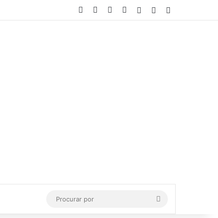
Facebook
X
YouTube
Instagram
Entrar
Artigo aleatório
Barra Lateral
Procurar
por