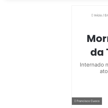
Início
/
En
Mor
da 
Internado n
ato
Francisco Cuoco