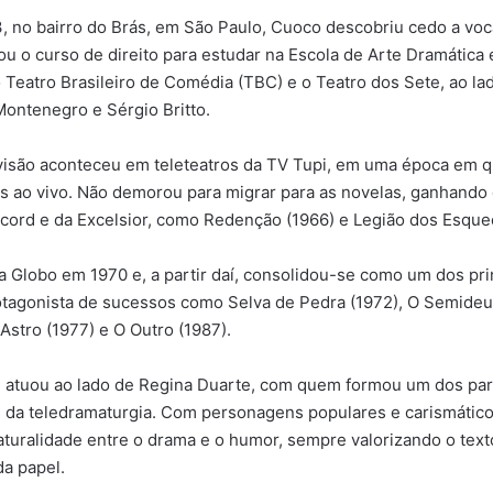
 no bairro do Brás, em São Paulo, Cuoco descobriu cedo a voc
u o curso de direito para estudar na Escola de Arte Dramática e
o Teatro Brasileiro de Comédia (TBC) e o Teatro dos Sete, ao l
ontenegro e Sérgio Britto.
evisão aconteceu em teleteatros da TV Tupi, em uma época em 
s ao vivo. Não demorou para migrar para as novelas, ganhand
ord e da Excelsior, como Redenção (1966) e Legião dos Esquec
 Globo em 1970 e, a partir daí, consolidou-se como um dos pri
otagonista de sucessos como Selva de Pedra (1972), O Semideu
 Astro (1977) e O Outro (1987).
, atuou ao lado de Regina Duarte, com quem formou um dos pa
s da teledramaturgia. Com personagens populares e carismátic
aturalidade entre o drama e o humor, sempre valorizando o text
a papel.