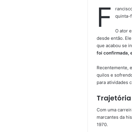
F
rancisc
quinta-f
O ator 
desde então. Ele
que acabou se in
foi confirmada, 
Recentemente, e
quilos e sofrend
para atividades 
Trajetória
Com uma carreira
marcantes da hist
1970.