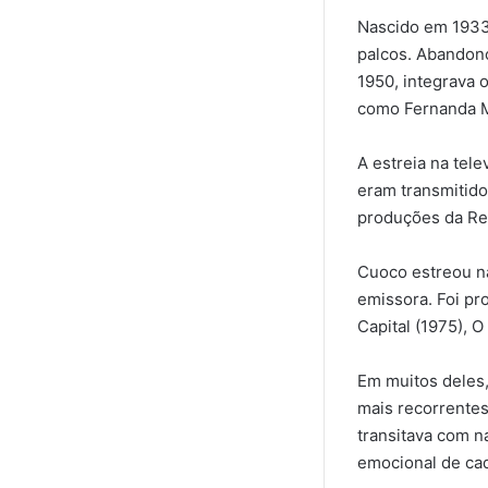
Nascido em 1933,
palcos. Abandono
1950, integrava 
como Fernanda M
A estreia na tel
eram transmitido
produções da Rec
Cuoco estreou na
emissora. Foi pr
Capital (1975), O
Em muitos deles
mais recorrente
transitava com n
emocional de cad