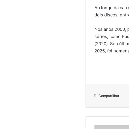
Ao longo da carr
dois discos, ent
Nos anos 2000, p
séries, como Pas
(2020). Seu últi
2025, foi homena
Compartilhar
D