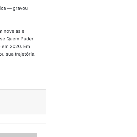
sica — gravou
m novelas e
e-se Quem Puder
do em 2020. Em
 sua trajetória.