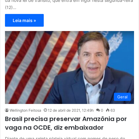
da nova lei de trânsito, que entra em vigor nesta segunda-feira
(12)…
Leia mais »
Geral
Wellington Feitosa
12 de abril de 2021, 12:49h
0
63
Brasil precisa preservar Amazônia por
vaga na OCDE, diz embaixador
Diante de uma seleta plateia virtual com nomes de peso do