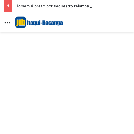
Homem é preso por sequestro relâmpago e importunação sexual em São Luís
Menu