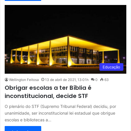
Educação
Wellington Feitosa
13 de abril de 2021, 13:01h
0
63
Obrigar escolas a ter Bíblia é
inconstitucional, decide STF
O plenário do STF (Supremo Tribunal Federal) decidiu, por
unanimidade, ser inconstitucional lei estadual que obrigue
escolas e bibliotecas a…