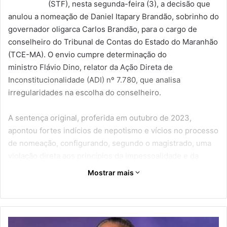
(STF), nesta segunda-feira (3), a decisão que
anulou a nomeação de Daniel Itapary Brandão, sobrinho do
governador oligarca Carlos Brandão, para o cargo de
conselheiro do Tribunal de Contas do Estado do Maranhão
(TCE-MA). O envio cumpre determinação do
ministro Flávio Dino, relator da Ação Direta de
Inconstitucionalidade (ADI) nº 7.780, que analisa
irregularidades na escolha do conselheiro.
A sentença original, proferida em outubro de 2023,
apontou fortes indícios de nepotismo e vícios no processo
de nomeação, configurando, segundo o magistrado, uma
violação direta aos princípios da impessoalidade e da
moralidade administrativa. Daniel Brandão, hoje
Mostrar mais
presidente do TCE, é parente de primeiro grau do
governador, o que, para o juiz, foi
“determinante para sua
indicação ao cargo”.
S