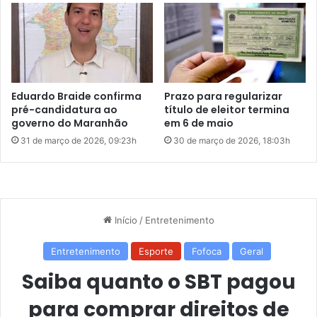
n
$
s
1
m
m
i
i
s
p
s
a
Eduardo Braide confirma
Prazo para regularizar
ã
r
pré-candidatura ao
título de eleitor termina
o
a
governo do Maranhão
em 6 de maio
d
R
31 de março de 2026, 09:23h
30 de março de 2026, 18:03h
a
$
C
4
o
0
p
m
a
i
d
a
o
p
M
ó
u
s
n
c
d
o
o
n