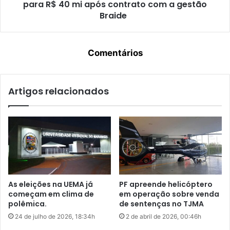
r
para R$ 40 mi após contrato com a gestão
e
por transparência na administração pública estadual. A
a
s
Braide
nomeação de parentes para cargos de alto escalão, ainda
c
t
que travestida de legalidade, expõe uma velha ferida
o
i
política do Maranhão, a confusão entre poder público e
m
g
Comentários
p
interesses familiares.
a
r
d
a
a
r
Artigos relacionados
p
Daniel Brandão
Geral
d
e
i
l
Governador Carlos Brandão
noticias
r
a
e
P
Política Local
i
F
t
s
o
a
s
l
As eleições na UEMA já
PF apreende helicóptero
d
t
começam em clima de
em operação sobre venda
e
a
polêmica.
de sentenças no TJMA
t
d
24 de julho de 2026, 18:34h
2 de abril de 2026, 00:46h
r
e
a
R