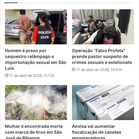
escuridão — cerca de 20 minutos são suficientes. Não é
a
e
necessário o uso de telescópios ou binóculos. O ideal é
r
a
deitar em uma cadeira de praia e sentir-se confortável
a
n
o
u
para esperar que os meteoros apareçam”, informou o
b
n
observatório.
r
c
i
i
Homem é preso por
Operação “Falso Profeta”
g
a
ASTROS
Meteoro
Mundo
sequestro relâmpago e
prende pastor suspeito de
a
r
importunação sexual em São
crimes sexuais e estelionato
r
a
Luís
17 de abril de 2026, 10:51h
p
m
17 de abril de 2026, 11:12h
r
p
e
a
f
u
e
s
i
a
t
s
o
n
a
a
Mulher é encontrada morta
Anvisa vai aumentar
c
c
com marca de tiros em São
fiscalização de canetas
u
a
José de Ribamar
emagrecedoras