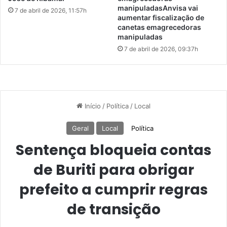
m
r
manipuladasAnvisa vai
7 de abril de 2026, 11:57h
p
aumentar fiscalização de
r
canetas emagrecedoras
r
e
manipuladas
i
i
r
7 de abril de 2026, 09:37h
r
r
a
e
e
g
m
r
2
a
0
s
2
d
4
e
t
r
a
n
s
i
ç
ã