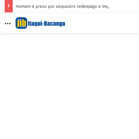
Homem é preso por sequestro relâmpago e importunação sexual em São Luís
Menu