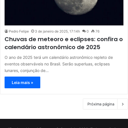
Pedro Felipe
3 de janeiro de 2025, 17:14h
0
76
Chuvas de meteoro e eclipses: confira o
calendário astronômico de 2025
O ano de 2025 terá um calendário astronômico repleto de
eventos observáveis no Brasil. Serão superluas, eclipses
lunares, conjunção de…
Leia mais »
Próxima página