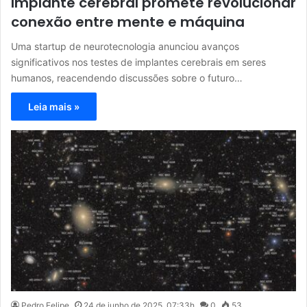
Implante cerebral promete revolucionar
conexão entre mente e máquina
Uma startup de neurotecnologia anunciou avanços
significativos nos testes de implantes cerebrais em seres
humanos, reacendendo discussões sobre o futuro…
Leia mais »
Pedro Felipe
24 de junho de 2025, 07:33h
0
53