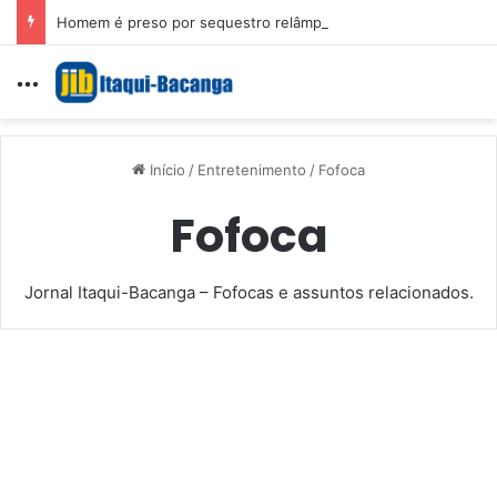
Homem é preso por sequestro relâmpago e importunação sexual em São Luís
Menu
Início
/
Entretenimento
/
Fofoca
Fofoca
Jornal Itaqui-Bacanga – Fofocas e assuntos relacionados.