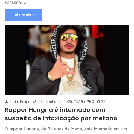
Fonseca. O…
Leia mais »
Pedro Felipe
2 de outubro de 2025, 13:16h
0
27
Rapper Hungria é internado com
suspeita de intoxicação por metanol
O rapper Hungria, de 34 anos de idade, está internado em um