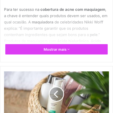
Escorpião
Seja mais você, escorpiano, sem parecer estar impondo
suas opiniões em demasia. É importante também usar a
sua criatividade de maneira útil.
Sagitário
Cuide da sua família e das pessoas próximas, sagitariano.
Você precisa estar atento às questões domésticas,
promovendo um ambiente agradável em casa.
Capricórnio
Fique atento às suas palavras, capricorniano. Meça as
suas palavras e procure evitar o excesso de atividade
mental. Cuidado com o mau humor.