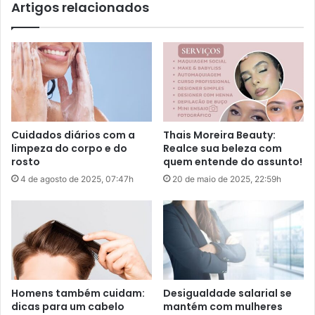
LUA MINGUANTE
LUA NOVA
MARTE
NETUNO
PEIXES
PLUTÃO
SAGITÁRIO
Saturno
SIGNO
SOL
TERRA
TOURO
VIRGEM