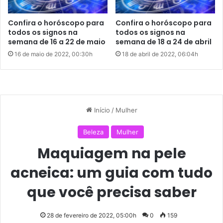
i
importante pensar nas possibilidades de diálogo, pois elas
s
sempre existem. E, mesmo que a estupidez humana se
Confira o horóscopo para
Confira o horóscopo para
a
todos os signos na
todos os signos na
faça presente em forma de brutalidade, é preciso
s
semana de 16 a 22 de maio
semana de 18 a 24 de abril
estimular o que há de melhor dentro de cada ser humano.
a
16 de maio de 2022, 00:30h
18 de abril de 2022, 06:04h
b
Somos todos vizinhos nesse planeta chamado
Terra
!
e
r
Uma semana de muita paz, esperança e compaixão para
todos!
Confira abaixo o Horóscopo Semanal com as tendências
para os 12 signos do zodíaco para o período de 28 de
fevereiro a 3 de março de 2022.
Áries
Você está bastante sensível e um tanto impulsivo, ariano.
Cuidado com rompantes emocionais. Procure pegar leve,
especialmente nas questões profissionais.