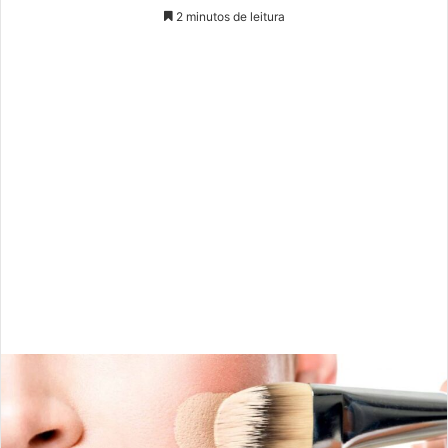
Touro
Esteja com as pessoas certas, taurino. É fundamental que
você saiba selecionar quem realmente está em
consonância com os seus valores.
Gêmeos
É hora de pensar no longo prazo e evitar perder tempo,
geminiano. Invista na sua carreira, nos planos de longo
prazo, mantendo alta a consciência sobre suas
responsabilidades.
Câncer
Esteja aberto a novos conhecimentos, canceriano. É
fundamental que você busque conhecer coisas novas.
Aprenda a lidar com incertezas.