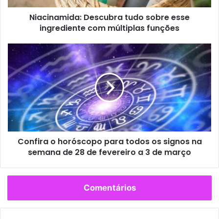
Aquário
Organize-se, aquariano. É importante que você saiba
priorizar as coisas certas. É crucial que você também dê
mais atenção às suas finanças.
Peixes
Com a Lua Nova, você se sente renovado esta semana,
pisciano. Pense nos seus planos e projetos e, caso queira
mudar algo no visual, o momento é propício.
AQUÁRIO
ÁRIES
ASTROLOGIA
câncer
CAPRICÓRNIO
ESCORPIÃO
GÊMEOS
Horóscopo
JÚPITER
LEÃO
LIBRA
Lua