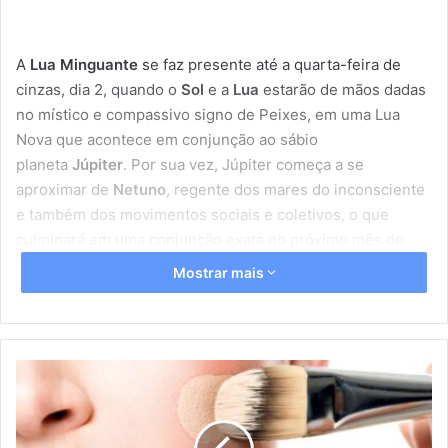
A
Lua Minguante
se faz presente até a quarta-feira de
cinzas, dia 2, quando o
Sol
e a
Lua
estarão de mãos dadas
no místico e compassivo signo de Peixes, em uma Lua
Nova que acontece em conjunção ao sábio
planeta
Júpiter
. Por sua vez, Júpiter começa a se
aproximar de
Netuno
, regente dos mares do inconsciente
e também dos movimentos sociais e coletivos, o que
culminará em uma conjunção exata no próximo mês de
abril, conforme adiantei
há uns dias aqui na coluna
.
Mostrar mais
Reforçando a ideia do quão abstrata e cheia de incertezas
é a Lua Nova desta semana, não haverá nenhuma
estrela
fixa
com significado astrológico relevante para marcar o
início desse novo ciclo que se estenderá até a próxima
M
Lua Nova, dia 2 de abril.
a
q
u
Em contraste com essa configuração, teremos na quinta-