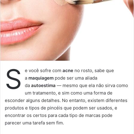
Leão
Cuidado com as mudanças cheias de impulsividade,
leonino. É fundamental que você saiba virar páginas com
sabedoria, ouvindo pessoas mais experientes.
Virgem
Os seus relacionamentos estão em destaque, virginiano.
Ofereça ajuda e aceite ser ajudado na mesma proporção.
Seja justo sem julgar demasiadamente.
Libra
Organize-se, libriano. A semana pede que você dê mais
atenção à sua rotina. É importante cuidar da sua saúde e
das questões cotidianas na mesma proporção.