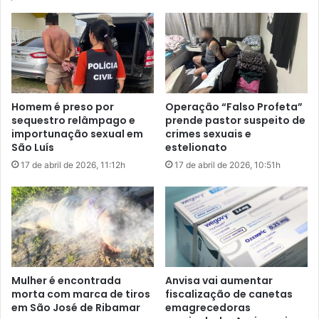
a
l
o
j
a
d
a
Homem é preso por
Operação “Falso Profeta”
f
sequestro relâmpago e
prende pastor suspeito de
a
importunação sexual em
crimes sexuais e
m
São Luís
estelionato
í
17 de abril de 2026, 11:12h
17 de abril de 2026, 10:51h
l
i
a
s
e
p
r
o
Mulher é encontrada
Anvisa vai aumentar
v
morta com marca de tiros
fiscalização de canetas
o
em São José de Ribamar
emagrecedoras