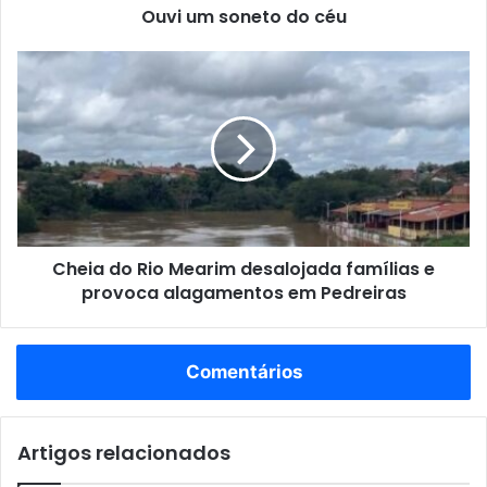
Ouvi um soneto do céu
e
reforçando a importância de medidas preventivas para
t
garantir a segurança.
o
C
d
h
o
e
Geral
c
i
é
a
u
d
o
R
i
Cheia do Rio Mearim desalojada famílias e
o
provoca alagamentos em Pedreiras
M
e
a
r
Comentários
i
m
d
Artigos relacionados
e
s