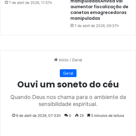
manipuladasAnvisa vai
c
7 de abril de 2026, 11:57h
aumentar fiscalização de
a
canetas emagrecedoras
a
manipuladas
l
7 de abril de 2026, 09:37h
a
g
a
m
e
n
t
o
s
e
m
P
e
d
r
e
i
r