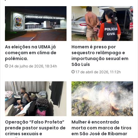
deputados estaduais — ou seja, a família Brandão
a
t
comandando tudo.
n
a
d
d
ã
o
Felipe encerrou fazendo um alerta à população de que um
o
Y
golpe estaria sendo implantado para estabelecer uma
e
g
oligarquia e reforçou que segue na disputa ao Governo do
s
l
As eleições na UEMA já
Homem é preso por
Estado. Destacou ainda que sua trajetória, especialmente
t
é
começam em clima de
sequestro relâmpago e
á
s
na luta pela educação do Maranhão, jamais será esquecida
polêmica.
importunação sexual em
d
i
e que o povo do estado reconhece isso.
São Luís
24 de julho de 2026, 18:34h
e
o
17 de abril de 2026, 11:12h
s
r
Tocador
e
e
de
s
c
p
vídeo
e
e
b
r
e
a
q
d
u
Operação “Falso Profeta”
Mulher é encontrada
o
a
prende pastor suspeito de
morta com marca de tiros
e
s
crimes sexuais e
em São José de Ribamar
c