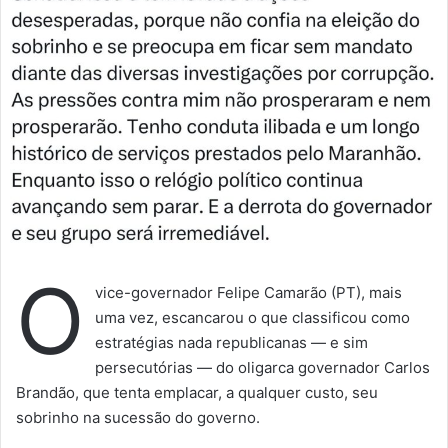
e
s
o