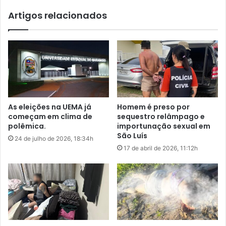
r
m
o
Artigos relacionados
a
p
i
e
s
l
q
a
u
r
e
e
n
x
t
-
e
As eleições na UEMA já
Homem é preso por
c
d
começam em clima de
sequestro relâmpago e
o
a
polêmica.
importunação sexual em
m
h
São Luís
24 de julho de 2026, 18:34h
p
i
17 de abril de 2026, 11:12h
a
s
n
t
h
ó
e
r
i
i
r
a
a
,
e
a