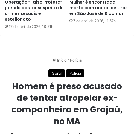
Operação “Falso Profeta”
Mulher é encontrada
m
p
prende pastor suspeito de
morta com marca de tiros
G
o
crimes sexuais e
em São José de Ribamar
r
estelionato
n
7 de abril de 2026, 11:57h
a
t
17 de abril de 2026, 10:51h
j
a
a
r
ú
e
,
l
n
a
o
t
M
ó
A
r
i
o
d
a
O
N
U