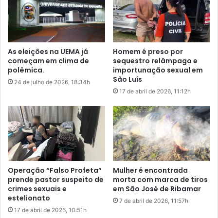
v
m
e
v
n
i
i
é
r
s
As eleições na UEMA já
Homem é preso por
s
p
começam em clima de
sequestro relâmpago e
í
o
polêmica.
importunação sexual em
f
l
São Luís
24 de julho de 2026, 18:34h
i
í
17 de abril de 2026, 11:12h
l
t
i
i
s
c
e
o
c
e
l
a
a
f
m
i
Operação “Falso Profeta”
Mulher é encontrada
í
r
prende pastor suspeito de
morta com marca de tiros
d
m
crimes sexuais e
em São José de Ribamar
i
estelionato
a
7 de abril de 2026, 11:57h
a
q
17 de abril de 2026, 10:51h
u