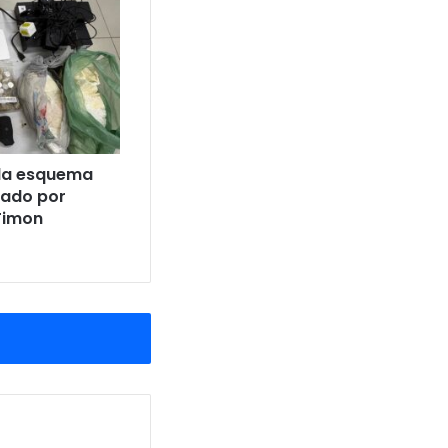
cula esquema
dado por
Timon