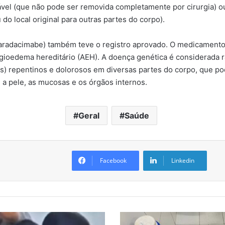
vel (que não pode ser removida completamente por cirurgia) o
do local original para outras partes do corpo).
radacimabe) também teve o registro aprovado. O medicamento 
ioedema hereditário (AEH). A doença genética é considerada r
) repentinos e dolorosos em diversas partes do corpo, que po
 a pele, as mucosas e os órgãos internos.
Geral
Saúde
Facebook
Linkedin
P