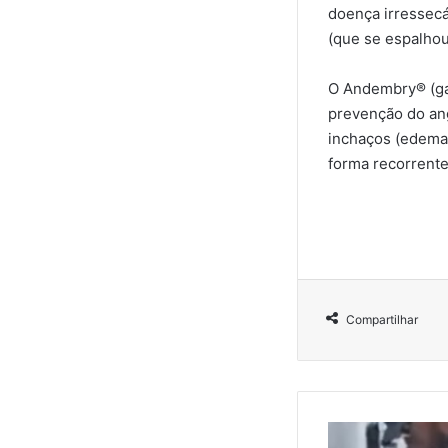
doença irressecá
(que se espalhou 
O Andembry® (ga
prevenção do ang
inchaços (edemas
forma recorrente
Compartilhar
V