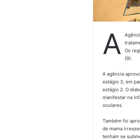
A
Agênci
tratam
Os reg
(9).
A agência aprovou
estágio 3, em pa
estágio 2. O dia
manifestar na in
oculares.
Também foi aprov
de mama irressec
tenham se submet