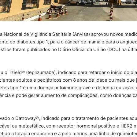
a Nacional de Vigilância Sanitária (Anvisa) aprovou novos med
ento do diabetes tipo 1, para o câncer de mama e para o angioe
istros foram publicados no Diário Oficial da União (DOU) na últ
 o Tzield® (teplizumabe), indicado para retardar o início do dia
cientes adultos e pediátricos com 8 anos de idade ou mais que 
betes tipo 1 é uma doença autoimune grave e de longa duração,
fância e pode gerar aumento de complicações, como doenças car
ado o Datroway®, indicado para o tratamento de pacientes ad
ável ou metastático, com receptor hormonal positivo e HER2 ne
ido a terapia endócrina e a pelo menos uma linha de quimiote