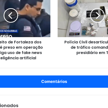
o
l
í
c
i
a
C
i
eito de Fortaleza dos
Polícia Civil desarti
v
 é preso em operação
de tráfico coman
i
tiga uso de fake news
l
presidiário em 
d
eligência artificial
e
s
a
r
Comentários
t
i
c
u
l
cionados
a