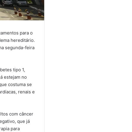
icamentos para o
dema hereditário.
ima segunda-feira
betes tipo 1,
já estejam no
 que costuma se
díacas, renais e
ultos com câncer
gativo, que já
rapia para