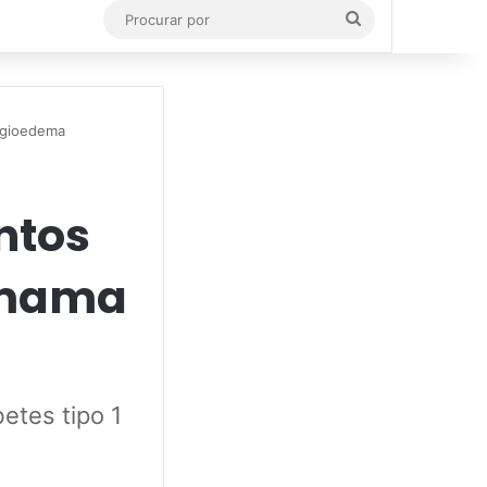
Procurar
por
ngioedema
ntos
 mama
etes tipo 1