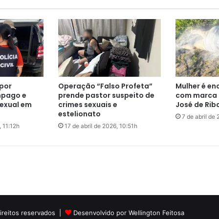
e
s
q
u
e
m
a
d
por
Operação “Falso Profeta”
Mulher é e
e
mpago e
prende pastor suspeito de
com marca d
t
exual em
crimes sexuais e
José de Ri
r
estelionato
á
17 de abril de 2026, 11:12h
17 de abril de 2026, 10:51h
f
i
c
o
c
o
m
a
direitos reservados |
Desenvolvido por Wellington Feitosa
n