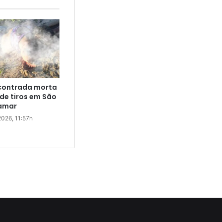
ncontrada morta
e tiros em São
bamar
7 de abril de 2026, 11:57h