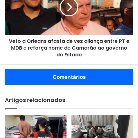
e
o
m
a
d
O
a
r
U
l
P
e
R
Veto a Orleans afasta de vez aliança entre PT e
a
I
MDB e reforça nome de Camarão ao governo
n
e
s
do Estado
m
a
I
f
m
a
Comentários
p
s
e
t
r
a
a
Artigos relacionados
d
t
e
r
v
i
e
z
z
c
a
o
l