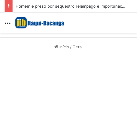
Homem é preso por sequestro relâmpago e importunação sexual em São Luís
Menu
Início
/
Geral