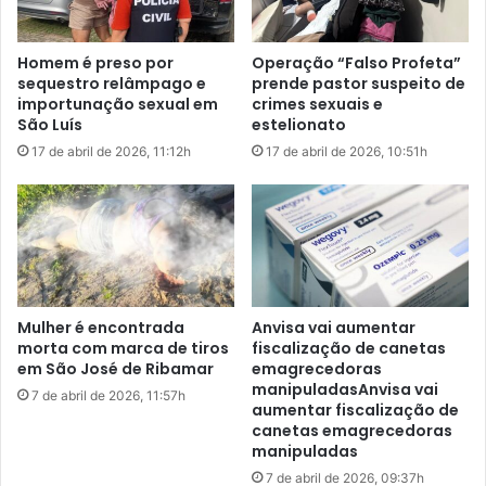
m
i
u
a
Homem é preso por
Operação “Falso Profeta”
s
n
sequestro relâmpago e
prende pastor suspeito de
o
ç
importunação sexual em
crimes sexuais e
d
a
São Luís
estelionato
e
e
17 de abril de 2026, 11:12h
17 de abril de 2026, 10:51h
“
n
t
t
e
r
r
e
e
P
s
T
a
e
”
M
Mulher é encontrada
Anvisa vai aumentar
D
morta com marca de tiros
fiscalização de canetas
B
em São José de Ribamar
emagrecedoras
e
manipuladasAnvisa vai
7 de abril de 2026, 11:57h
aumentar fiscalização de
r
canetas emagrecedoras
e
manipuladas
f
o
7 de abril de 2026, 09:37h