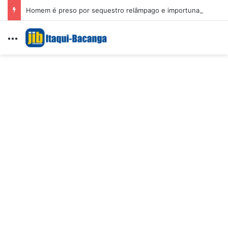
Homem é preso por sequestro relâmpago e importunação sexual em São Luís
Menu