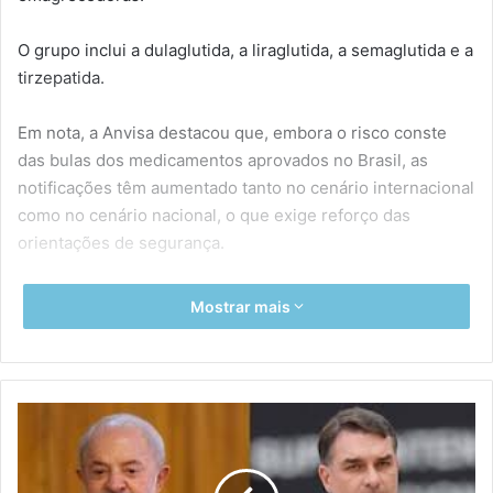
O grupo inclui a dulaglutida, a liraglutida, a semaglutida e a
tirzepatida.
Em nota, a Anvisa destacou que, embora o risco conste
das bulas dos medicamentos aprovados no Brasil, as
notificações têm aumentado tanto no cenário internacional
como no cenário nacional, o que exige reforço das
orientações de segurança.
“Conhecidos popularmente como canetas emagrecedoras,
Mostrar mais
esses medicamentos devem ser utilizados exclusivamente
conforme as indicações aprovadas em bula e sob
prescrição e acompanhamento de profissional habilitado”,
destacou a agência no comunicado.
P
e
s
O monitoramento médico, segundo a Anvisa, é motivado
q
pelo risco de eventos adversos graves, incluindo