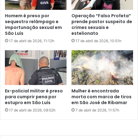
O cenário maranhense reflete uma realidade nacional
p
r
preocupante. Em 2025, o Brasil registrou 1.530
r
e
Homem é preso por
Operação “Falso Profeta”
feminicídios, o maior número da série histórica, o que
e
9
sequestro relâmpago e
prende pastor suspeito de
equivale a quatro mulheres assassinadas por dia.
s
9
importunação sexual em
crimes sexuais e
o
d
São Luís
estelionato
n
u
Em resposta, autoridades do governo federal, Congresso
17 de abril de 2026, 11:12h
17 de abril de 2026, 10:51h
o
r
e Judiciário lançaram o “Pacto Nacional Brasil de
C
a
Enfrentamento ao Feminicídio”, com medidas de
e
n
prevenção, proteção às vítimas, responsabilização de
a
t
r
agressores e garantia de direitos às mulheres.
e
á
g
r
Perfil dos mandados
e
Ex-policial militar é preso
Mulher é encontrada
v
para cumprir pena por
morta com marca de tiros
Dos 336 mandados identificados em todo o país: 260 são
e
estupro em São Luís
em São José de Ribamar
de prisão preventiva; 28 de recaptura; 19 de condenação
d
17 de abril de 2026, 08:52h
7 de abril de 2026, 11:57h
o
com trânsito em julgado; 13 de prisão temporária; 11 de
s
prisão preventiva após condenação em primeira instância;
r
5 de prisão definitiva ainda sob recurso.
o