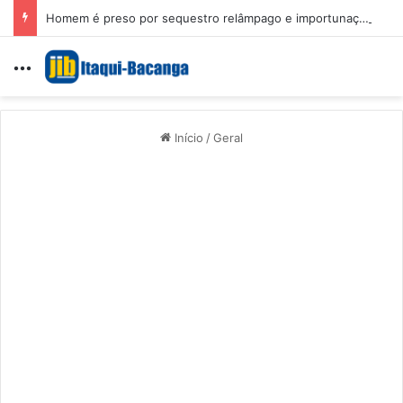
Homem é preso por sequestro relâmpago e importunação sexual em São Luís
Menu
Início
/
Geral