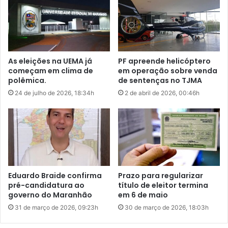
a
e
Politica Nacional
d
n
e
t
d
a
e
r
As eleições na UEMA já
PF apreende helicóptero
n
i
começam em clima de
em operação sobre venda
ú
n
polêmica.
de sentenças no TJMA
n
s
24 de julho de 2026, 18:34h
2 de abril de 2026, 00:46h
c
c
i
r
a
i
s
ç
d
õ
e
e
t
s
r
p
Eduardo Braide confirma
Prazo para regularizar
a
o
pré-candidatura ao
título de eleitor termina
b
s
governo do Maranhão
em 6 de maio
a
t
31 de março de 2026, 09:23h
30 de março de 2026, 18:03h
l
e
h
r