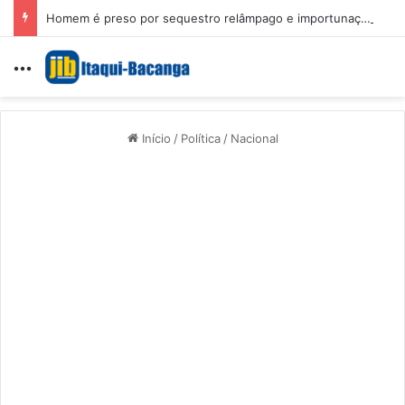
Homem é preso por sequestro relâmpago e importunação sexual em São Luís
Menu
Início
/
Política
/
Nacional