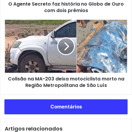
O Agente Secreto faz história no Globo de Ouro
c
com dois prêmios
r
e
t
C
o
o
f
l
a
i
z
s
h
ã
i
o
s
n
t
a
ó
Colisão na MA-203 deixa motociclista morto na
M
r
Região Metropolitana de São Luís
A
i
-
a
2
n
0
Comentários
o
3
G
d
l
e
o
Artigos relacionados
i