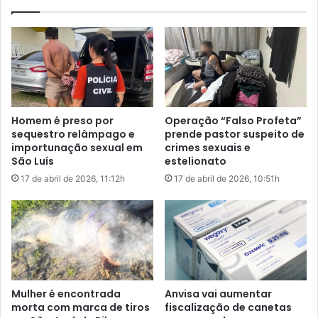
b
x
o
a
d
m
e
o
O
t
u
o
r
c
o
i
Homem é preso por
Operação “Falso Profeta”
c
c
sequestro relâmpago e
prende pastor suspeito de
o
l
importunação sexual em
crimes sexuais e
m
i
São Luís
estelionato
d
s
17 de abril de 2026, 11:12h
17 de abril de 2026, 10:51h
o
t
i
a
s
m
p
o
r
r
ê
t
m
o
i
n
Mulher é encontrada
Anvisa vai aumentar
o
a
morta com marca de tiros
fiscalização de canetas
s