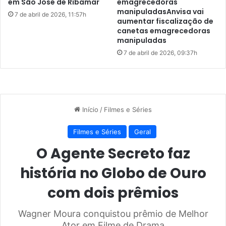
R
em São José de Ribamar
emagrecedoras
manipuladasAnvisa vai
e
7 de abril de 2026, 11:57h
aumentar fiscalização de
g
canetas emagrecedoras
i
manipuladas
ã
7 de abril de 2026, 09:37h
o
M
e
t
r
o
p
o
l
i
t
a
n
a
d
e
S