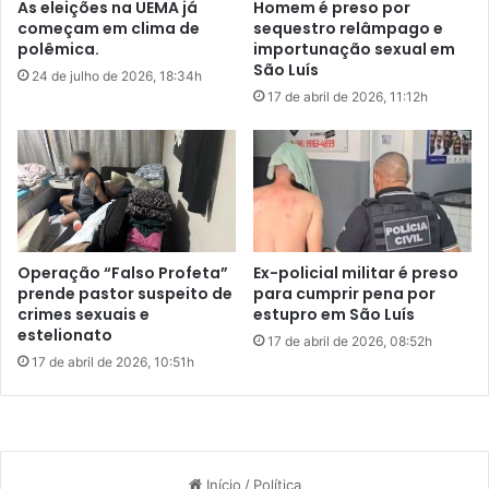
As eleições na UEMA já
Homem é preso por
I
o
começam em clima de
sequestro relâmpago e
e
G
polêmica.
importunação sexual em
r
l
São Luís
24 de julho de 2026, 18:34h
e
o
17 de abril de 2026, 11:12h
j
b
e
o
i
d
t
e
a
O
p
u
e
r
d
o
Operação “Falso Profeta”
Ex-policial militar é preso
i
c
prende pastor suspeito de
para cumprir pena por
d
o
crimes sexuais e
estupro em São Luís
o
estelionato
m
17 de abril de 2026, 08:52h
d
d
17 de abril de 2026, 10:51h
e
o
s
i
o
s
l
p
t
r