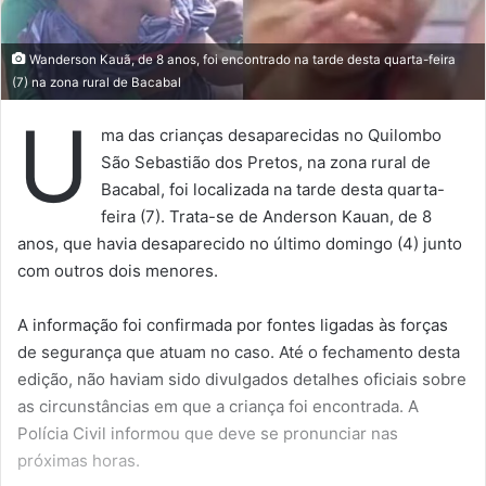
d
ã
o