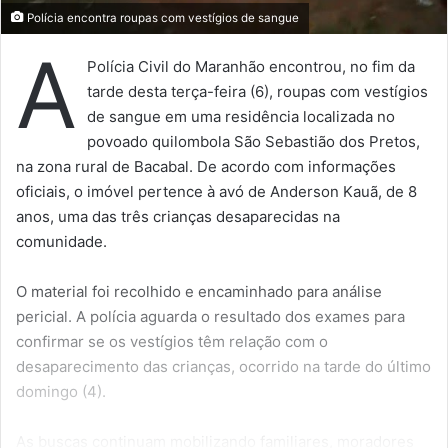
Polícia encontra roupas com vestígios de sangue
A
Polícia Civil do Maranhão encontrou, no fim da
tarde desta terça-feira (6), roupas com vestígios
de sangue em uma residência localizada no
povoado quilombola São Sebastião dos Pretos,
na zona rural de Bacabal. De acordo com informações
oficiais, o imóvel pertence à avó de Anderson Kauã, de 8
anos, uma das três crianças desaparecidas na
comunidade.
O material foi recolhido e encaminhado para análise
pericial. A polícia aguarda o resultado dos exames para
confirmar se os vestígios têm relação com o
desaparecimento das crianças, ocorrido na tarde do último
domingo (4).
As buscas continuam mobilizando familiares, moradores