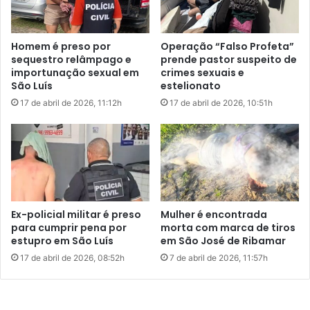
x
r
LEIA MAIS:
p
e
õ
a
Homem é preso por
Operação “Falso Profeta”
e
p
sequestro relâmpago e
prende pastor suspeito de
m
a
importunação sexual em
crimes sexuais e
f
r
São Luís
estelionato
r
e
17 de abril de 2026, 11:12h
17 de abril de 2026, 10:51h
a
c
c
e
a
e
s
m
s
P
o
o
d
r
a
t
Ex-policial militar é preso
Mulher é encontrada
p
u
para cumprir pena por
morta com marca de tiros
o
g
estupro em São Luís
em São José de Ribamar
l
a
17 de abril de 2026, 08:52h
7 de abril de 2026, 11:57h
í
l
t
e
i
r
c