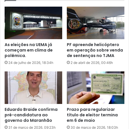
o incêndio em um armazém em 1948, que matou 176
pessoas.
O incêndio mais mortal da história registada de Hong Kong
foi o incêndio do Hipódromo de 1918, no qual mais de 600
pessoas morreram , de acordo com o Gabinete de
Antiguidades e Monumentos da cidade.
O Departamento de Bombeiros disse ter recebido o
chamado às 3h51 no horário de Brasília (14h51, no horário
local) sobre o incêndio. Centenas de agentes foram
mobilizados.
Horas após o início do combate às chamas, a pasta elevou
o alerta para o nível 5, o mais alto da escala. Outros mil
policiais foram mobilizados, segundo o governo.
O Departamento de Transportes de Hong Kong informou