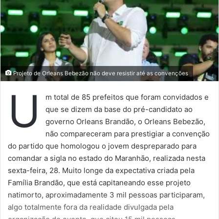
Muitos estão agora alojados em abrigos de emergência de
curto prazo ou em hotéis da cidade, e as autoridades
estão trabalhando em soluções de longo prazo.
“É de partir o coração”, disse Jeffery Chan, um funcionário
público que veio prestar suas homenagens no domingo.
“Como cidadão de Hong Kong, ver pessoas no lugar onde
vivemos perderem suas famílias, perderem tudo em
apenas uma noite — se você se colocar no lugar delas, é
insuportável. Elas precisam de encorajamento, apoio e
ajuda do povo de Hong Kong”, disse ele.
Investigações preliminares mostraram que o incêndio
começou na tarde de quarta-feira em uma rede de
andaimes no nível inferior de um dos prédios e se
espalhou rapidamente para o interior, à medida que os