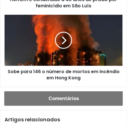
Na tarde de domingo, centenas de filipinos lotaram uma
rua de pedestres no centro de Hong Kong, fazendo
orações e cantando hinos em homenagem às vítimas do
incêndio.
Em Pequim, o Ministério de Gestão de Emergências
anunciou uma inspeção nacional de edifícios altos para
identificar e eliminar riscos de incêndio.
“Andaimes de bambu, redes de segurança não resistentes
ao fogo… e instalações e equipamentos de combate a
incêndio, como sistemas de hidrantes, sistemas de
sprinklers automáticos e sistemas automáticos de alarme
de incêndio, estarão entre os principais itens a serem
inspecionados”, disse o ministério.
O incêndio no Wang Fuk Court é o pior já registrado desde