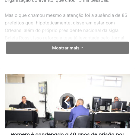
painéis de espuma pegaram fogo e estouraram janelas, de
acordo com Chris Tang, secretário de segurança de Hong
Kong. O vento ajudou as chamas a saltarem de um prédio
para o outro e, em pouco tempo, sete dos oito edifícios
estavam em chamas.
Segundo Andy Yeung, diretor do Corpo de Bombeiros de
Hong Kong, os socorristas constataram que alguns
alarmes de incêndio no complexo, que abrigava muitos
idosos, não dispararam durante os testes.
Entre os mortos, estavam sete trabalhadores migrantes
indonésios, e dezenas ainda estão desaparecidos,
informou o Ministério das Relações Exteriores da
Indonésia. Uma empregada doméstica filipina também foi
morta e outras 12 pessoas permanecem desaparecidas,
segundo o Consulado Geral das Filipinas em Hong Kong.