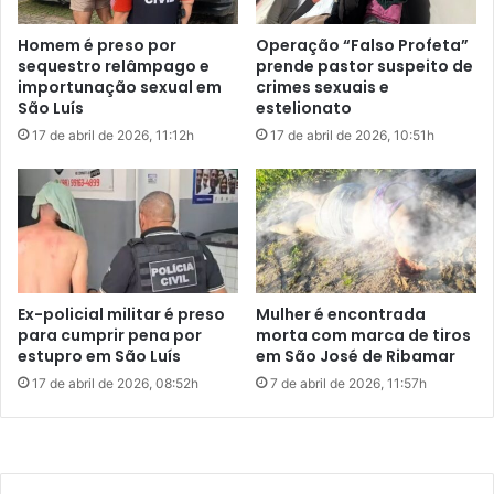
r
e
Homem é preso por
Operação “Falso Profeta”
s
sequestro relâmpago e
prende pastor suspeito de
o
importunação sexual em
crimes sexuais e
p
São Luís
estelionato
e
17 de abril de 2026, 11:12h
17 de abril de 2026, 10:51h
l
a
P
o
l
í
c
i
Ex-policial militar é preso
Mulher é encontrada
a
para cumprir pena por
morta com marca de tiros
F
estupro em São Luís
em São José de Ribamar
e
17 de abril de 2026, 08:52h
7 de abril de 2026, 11:57h
d
e
r
a
l