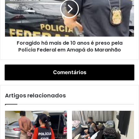
combate ao tráfico de drogas e à criminalidade organizada
a
g
em diferentes regiões do estado.
i
d
o
Maranhão
policia militar
h
Foragido há mais de 10 anos é preso pela
á
Polícia Federal em Amapá do Maranhão
m
a
i
s
Comentários
d
e
1
Artigos relacionados
0
a
n
o
s
é
p