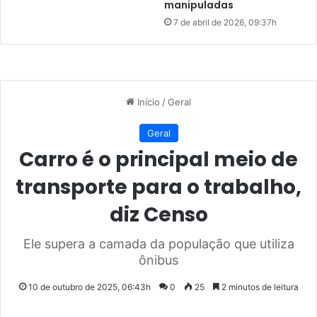
manipuladas
e
r
7 de abril de 2026, 09:37h
i
m
p
o
s
t
o
d
e
r
e
n
d
a
d
e
s
e
r