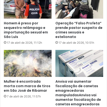
a
A
o
r
t
a
r
m
Homem é preso por
Operação “Falso Profeta”
a
e
sequestro relâmpago e
prende pastor suspeito de
b
é
importunação sexual em
crimes sexuais e
a
c
São Luís
estelionato
l
o
17 de abril de 2026, 11:12h
17 de abril de 2026, 10:51h
h
n
o
d
,
e
d
n
i
a
z
d
C
o
e
p
Mulher é encontrada
Anvisa vai aumentar
n
o
morta com marca de tiros
fiscalização de canetas
s
r
em São José de Ribamar
emagrecedoras
o
r
manipuladasAnvisa vai
7 de abril de 2026, 11:57h
aumentar fiscalização de
e
canetas emagrecedoras
t