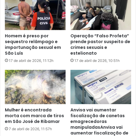
i
e
n
f
c
i
e
z
n
e
Homem é preso por
Operação “Falso Profeta”
d
r
sequestro relâmpago e
prende pastor suspeito de
i
a
importunação sexual em
crimes sexuais e
a
m
São Luís
estelionato
d
a
17 de abril de 2026, 11:12h
17 de abril de 2026, 10:51h
o
o
e
p
n
o
t
v
r
o
e
d
T
o
u
M
Mulher é encontrada
Anvisa vai aumentar
n
a
morta com marca de tiros
fiscalização de canetas
t
r
em São José de Ribamar
emagrecedoras
u
a
manipuladasAnvisa vai
7 de abril de 2026, 11:57h
m
aumentar fiscalização de
n