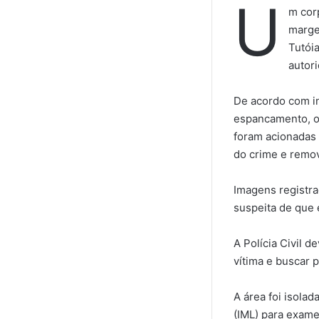
U
m cor
marge
Tutóia
autor
De acordo com in
espancamento, o
foram acionadas 
do crime e remov
Imagens registra
suspeita de que 
A Polícia Civil d
vítima e buscar p
A área foi isolad
(IML) para exame