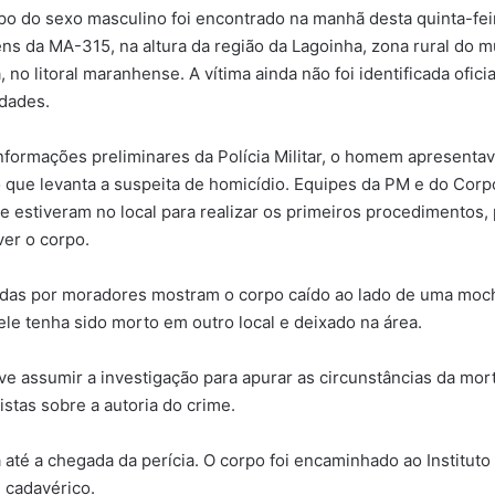
po do sexo masculino foi encontrado na manhã desta quinta-feir
ns da MA-315, na altura da região da Lagoinha, zona rural do m
, no litoral maranhense. A vítima ainda não foi identificada ofic
idades.
formações preliminares da Polícia Militar, o homem apresentav
 que levanta a suspeita de homicídio. Equipes da PM e do Cor
e estiveram no local para realizar os primeiros procedimentos,
er o corpo.
das por moradores mostram o corpo caído ao lado de uma mochi
ele tenha sido morto em outro local e deixado na área.
eve assumir a investigação para apurar as circunstâncias da morte
istas sobre a autoria do crime.
a até a chegada da perícia. O corpo foi encaminhado ao Institut
 cadavérico.