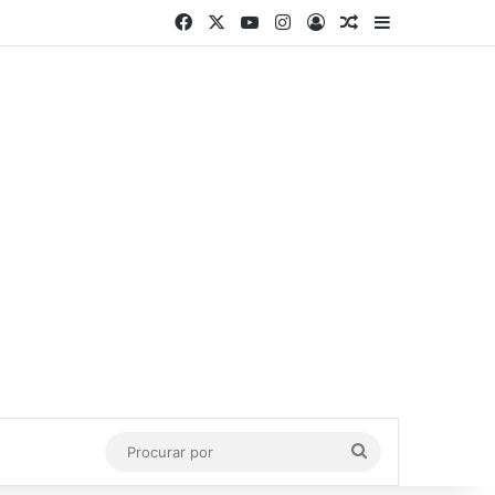
Facebook
X
YouTube
Instagram
Entrar
Artigo aleatório
Barra Latera
Procurar
por