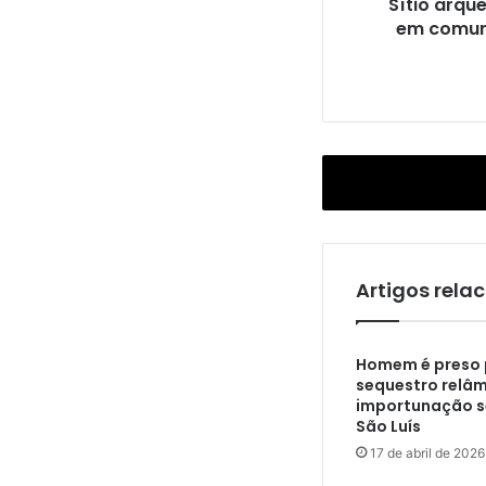
Sítio arqu
e
em comun
o
l
ó
g
i
c
o
é
e
n
c
o
Artigos rela
n
t
r
Homem é preso 
a
sequestro relâ
d
importunação s
o
São Luís
e
17 de abril de 2026
m
c