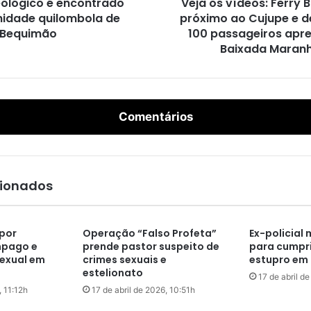
eológico é encontrado
Veja os vídeos: Ferry 
e
idade quilombola de
próximo ao Cujupe e d
o
Bequimão
s
100 passageiros apre
:
Baixada Maran
F
e
r
r
Comentários
y
B
o
a
t
cionados
e
n
c
por
Operação “Falso Profeta”
Ex-policial 
a
mpago e
prende pastor suspeito de
para cumpri
l
exual em
crimes sexuais e
estupro em 
h
estelionato
17 de abril d
a
, 11:12h
17 de abril de 2026, 10:51h
p
r