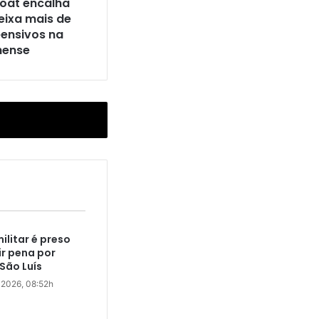
Boat encalha
eixa mais de
ensivos na
hense
militar é preso
r pena por
São Luís
e 2026, 08:52h