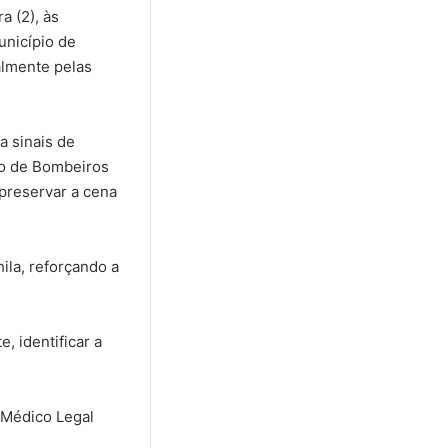
a (2), às
unicípio de
ialmente pelas
a sinais de
po de Bombeiros
 preservar a cena
la, reforçando a
, identificar a
o Médico Legal