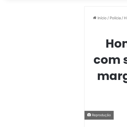
Início
/
Polícia
/
H
Hom
com s
marg
Reprodução