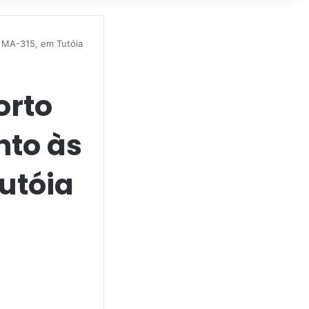
 MA-315, em Tutóia
orto
nto às
utóia