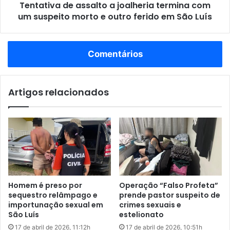
r
Tentativa de assalto a joalheria termina com
d
a
um suspeito morto e outro ferido em São Luís
e
n
a
t
s
e
s
Comentários
o
a
p
l
e
t
r
Artigos relacionados
o
a
a
ç
j
ã
o
o
a
e
l
m
h
B
e
a
r
Homem é preso por
Operação “Falso Profeta”
l
i
sequestro relâmpago e
prende pastor suspeito de
s
a
importunação sexual em
crimes sexuais e
a
t
São Luís
estelionato
s
e
17 de abril de 2026, 11:12h
17 de abril de 2026, 10:51h