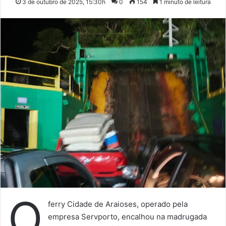
3 de outubro de 2025, 15:30h
0
154
1 minuto de leitura
O
ferry Cidade de Araioses, operado pela
empresa Servporto, encalhou na madrugada