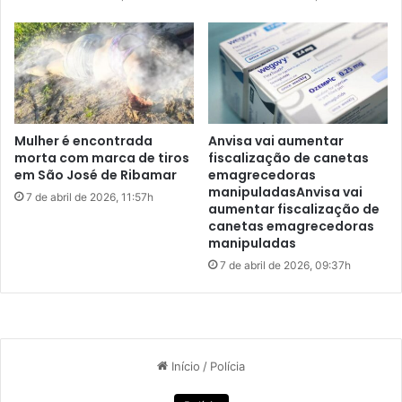
r
m
i
n
a
c
o
m
Mulher é encontrada
Anvisa vai aumentar
u
morta com marca de tiros
fiscalização de canetas
m
em São José de Ribamar
emagrecedoras
manipuladasAnvisa vai
s
7 de abril de 2026, 11:57h
aumentar fiscalização de
u
canetas emagrecedoras
s
manipuladas
p
7 de abril de 2026, 09:37h
e
i
t
o
m
o
r
t