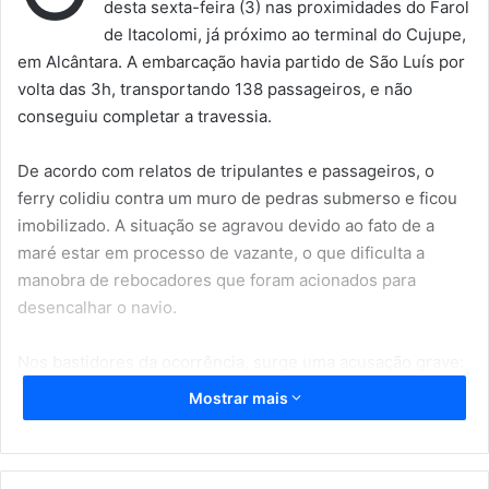
desta sexta-feira (3) nas proximidades do Farol
de Itacolomi, já próximo ao terminal do Cujupe,
em Alcântara. A embarcação havia partido de São Luís por
volta das 3h, transportando 138 passageiros, e não
conseguiu completar a travessia.
De acordo com relatos de tripulantes e passageiros, o
ferry colidiu contra um muro de pedras submerso e ficou
imobilizado. A situação se agravou devido ao fato de a
maré estar em processo de vazante, o que dificulta a
manobra de rebocadores que foram acionados para
desencalhar o navio.
Nos bastidores da ocorrência, surge uma acusação grave:
o comandante do ferry teria cochilado durante a
Mostrar mais
navegação, o que pode ter contribuído para o acidente. O
episódio reforça a sensação de insegurança entre os
passageiros, muitos dos quais reclamam da falta de