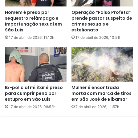
r
Desde o dia 17 de abril, Jordélia está presa
n
a
Homem é preso por
Operação “Falso Profeta”
preventivamente na Unidade Prisional Feminina de São
d
s
sequestro relâmpago e
prende pastor suspeito de
í
Luís, onde aguarda julgamento. A defesa da acusada ainda
i
importunação sexual em
crimes sexuais e
c
l
não se manifestou sobre a decisão que a leva a júri
São Luís
estelionato
i
p
popular.
17 de abril de 2026, 11:12h
17 de abril de 2026, 10:51h
o
o
s
r
O caso gerou comoção em todo o estado e trouxe à tona
e
e
n
discussões sobre crimes passionais, uso de substâncias
s
t
t
proibidas e a fragilidade no controle de substâncias letais
r
u
como o “chumbinho”, ainda facilmente acessível apesar da
e
p
proibição de comercialização.
V
r
Ex-policial militar é preso
Mulher é encontrada
i
o
para cumprir pena por
morta com marca de tiros
g
O julgamento de Jordélia Barbosa promete mobilizar a
n
estupro em São Luís
em São José de Ribamar
a
a
opinião pública e será um dos mais aguardados da região
17 de abril de 2026, 08:52h
7 de abril de 2026, 11:57h
s
I
nos próximos meses, dada a brutalidade do crime, a
e
t
premeditação envolvida e o fato de as vítimas serem
n
á
crianças.
g
l
e
i