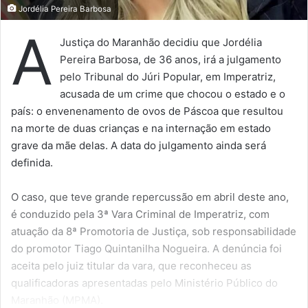
Jordélia Pereira Barbosa
A
Justiça do Maranhão decidiu que Jordélia
Pereira Barbosa, de 36 anos, irá a julgamento
pelo Tribunal do Júri Popular, em Imperatriz,
acusada de um crime que chocou o estado e o
país: o envenenamento de ovos de Páscoa que resultou
na morte de duas crianças e na internação em estado
grave da mãe delas. A data do julgamento ainda será
definida.
O caso, que teve grande repercussão em abril deste ano,
é conduzido pela 3ª Vara Criminal de Imperatriz, com
atuação da 8ª Promotoria de Justiça, sob responsabilidade
do promotor Tiago Quintanilha Nogueira. A denúncia foi
aceita pelo juiz titular da vara, que reconheceu as
qualificadoras apresentadas pelo Ministério Público do
Maranhão (MPMA).