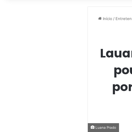
Início
/
Entreten
Laua
po
por
Luana Prado