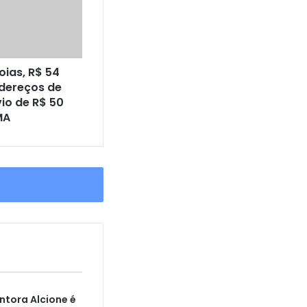
oias, R$ 54
ndereços de
io de R$ 50
MA
ntora Alcione é