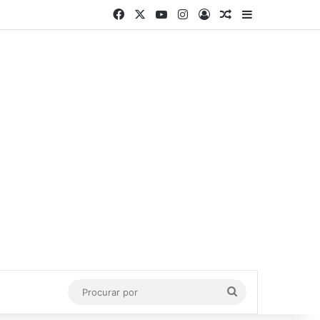
Facebook
X
YouTube
Instagram
Entrar
Artigo aleatório
Barra Latera
Procurar
por