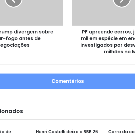
e
e
n
d
Trump divergem sobre
PF apreende carros, j
e
r-fogo antes de
mil em espécie em e
c
negociações
a
investigados por desv
r
milhões no 
r
o
s
,
Comentários
j
o
i
a
s
cionados
,
R
$
da de
Henri Castelli deixa o BBB 26
Carro da ca
5