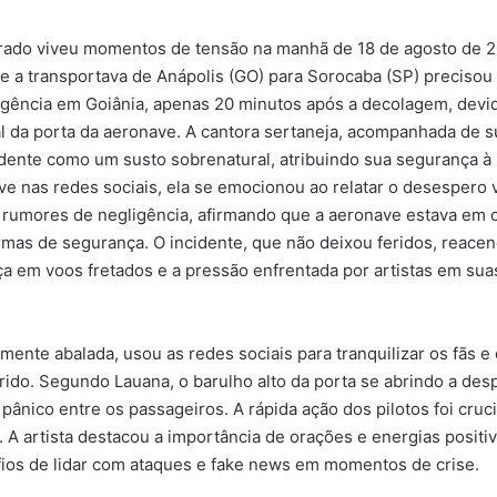
rado viveu momentos de tensão na manhã de 18 de agosto de 
e a transportava de Anápolis (GO) para Sorocaba (SP) precisou
gência em Goiânia, apenas 20 minutos após a decolagem, devid
l da porta da aeronave. A cantora sertaneja, acompanhada de s
dente como um susto sobrenatural, atribuindo sua segurança à
ive nas redes sociais, ela se emocionou ao relatar o desespero 
 rumores de negligência, afirmando que a aeronave estava em
mas de segurança. O incidente, que não deixou feridos, reace
a em voos fretados e a pressão enfrentada por artistas em su
lmente abalada, usou as redes sociais para tranquilizar os fãs e
rido. Segundo Lauana, o barulho alto da porta se abrindo a de
pânico entre os passageiros. A rápida ação dos pilotos foi cruci
. A artista destacou a importância de orações e energias posit
ios de lidar com ataques e fake news em momentos de crise.