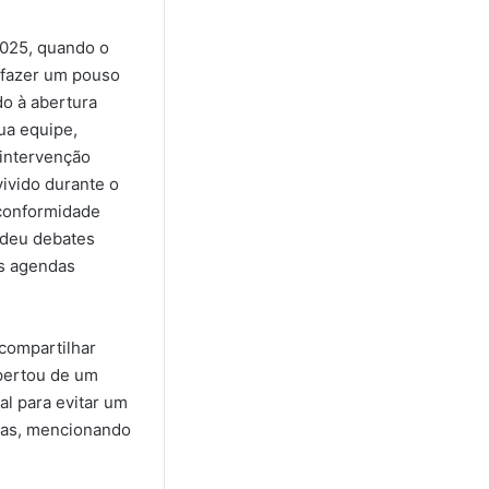
2025, quando o
 fazer um pouso
o à abertura
ua equipe,
 intervenção
vivido durante o
 conformidade
ndeu debates
as agendas
 compartilhar
spertou de um
al para evitar um
ivas, mencionando