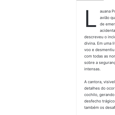
L
auana P
avião qu
de emer
acidenta
descreveu o inci
divina. Em uma l
voo e desmentiu
com todas as nor
sobre a seguranç
intensas.
A cantora, visive
detalhes do ocor
cochilo, gerando 
desfecho trágico
também os desaf