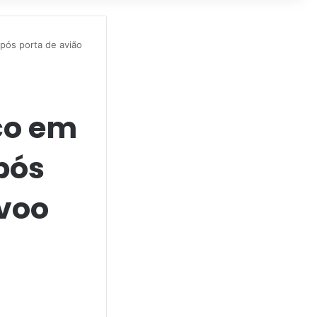
pós porta de avião
co em
pós
 voo