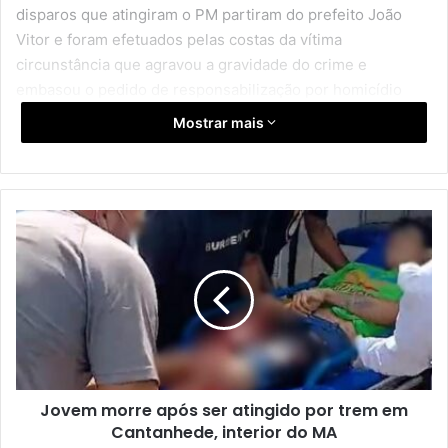
Outra pauta que pode avançar no Congresso, ainda neste
ano, é a que autoriza a mineração em terras indígenas.
Alcolumbre criou, em abril, grupo de trabalho (GT) para
apresentar, até final de outubro, proposta para regular
mineração em territórios indígenas.
Já em agosto, a Comissão de Direitos Humanos (CDH) do
Senado prevê votar projeto que autoriza garimpo em
terras indígenas, sob a relatoria da senadora Damares
Alves (Republicanos-DF).
Reforma administrativa
A reforma administrativa é outro debate que pode ter
avanços em sua tramitação no Congresso Nacional. No
primeiro semestre, o presidente da Câmara, deputado
Hugo Motta (Republicanos-PB), criou GT para elaborar
proposta de mudanças no regime do funcionalismo