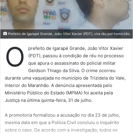
Ele é acusado de quebra de decoro por expulsar da
Câmara, aos pontapés, um militante de extrema-direita
que o provocava. Glauber chegou a fazer greve de fome
contra o processo contra ele.
Anistia e STF
Por outro lado, a oposição promete priorizar, neste
semestre, o projeto de lei que anistia os condenados por
tentativa de golpe pelo Supremo Tribunal Federal (STF) e
outras medidas que limitam as ações do STF, como o
projeto que reduz o alcance das decisões individuais de
ministros e o que reduz os partidos que podem questionar
no Supremo as decisões do Legislativo, medida essa que
tem o apoio do presidente do Senado, Davi Alcolumbre.
Mineração em terras indígenas