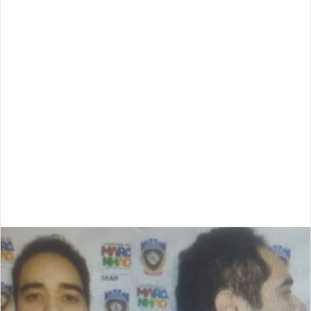
Fernando Haddad, será ouvido sobre o tema na Comissão
Mista criada para analisar a MP 1.303.
Cassações
Além disso, o Partido dos Trabalhadores (PT) informou
que vai pressionar pela cassação do deputado licenciado
Eduardo Bolsonaro (PL-SP), que articulou, nos Estados
Unidos (EUA), as sanções contra a economia brasileira. Ele
é investigado por obstrução à Justiça em relação ao
processo que investiga a tentativa de golpe de Estado pós
eleição de 2022.
Outro parlamentar que pode perder o mandato neste
semestre é o deputado Glauber Braga (PSOL-RJ), que teve
a cassação aprovada pelo Conselho de Ética da Câmara. A
decisão precisa ser confirmada no Plenário.