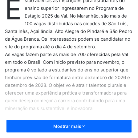
E
stão abertas as inscrições para estudantes do
ensino superior ingressarem no Programa de
Estágio 2025 da Val. No Maranhão, são mais de
100 vagas distribuídas nas cidades de São Luís,
Santa Inês, Açailândia, Alto Alegre do Pindaré e São Pedro
da Água Branca. Os interessados podem se candidatar no
site do programa até o dia 4 de setembro.
As vagas fazem parte as mais de 700 oferecidas pela Val
em todo o Brasil. Com início previsto para novembro, o
programa é voltado a estudantes do ensino superior que
tenham previsão de formatura entre dezembro de 2026 e
dezembro de 2028. O objetivo é atrair talentos plurais e
oferecer uma experiência prática e transformadora para
quem deseja começar a carreira contribuindo para uma
mineração mais sustentável e inovadora.
As vagas são para as áreas de Engenharias, Geologia,
Mostrar mais
Administração, Contabilidade, Comunicação e Tecnologia