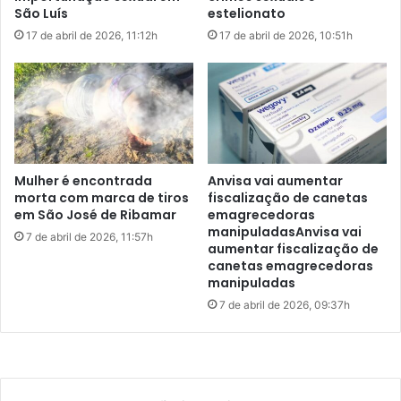
m
r
para a sociedade, presentes em tudo, dos equipamentos
São Luís
estelionato
i
d
médicos à mobilidade urbana. Queremos atrair pessoas
17 de abril de 2026, 11:12h
17 de abril de 2026, 10:51h
c
e
que compartilhem do desejo de construir um legado
í
J
positivo – econômico, social e ambiental. Oferecemos um
d
a
ambiente de aprendizado intenso, com oportunidades
i
i
o
reais de crescimento.”
r
n
B
o
o
Além disso, o programa tem na diversidade um dos pilares
C
l
Mulher é encontrada
Anvisa vai aumentar
estratégicos da Vale. Na última edição, 57% dos
e
s
morta com marca de tiros
fiscalização de canetas
selecionados foram mulheres e 56% pessoas negras.
n
o
em São José de Ribamar
emagrecedoras
t
Também houve contratação de pessoas com deficiência,
manipuladasAnvisa vai
n
7 de abril de 2026, 11:57h
aumentar fiscalização de
r
a
indígenas e da comunidade LGBTI+.
canetas emagrecedoras
o
r
manipuladas
d
o
e
7 de abril de 2026, 09:37h
emprego
estágio
Maranhão
S
ã
oportunidade
São Luís
o
L
u