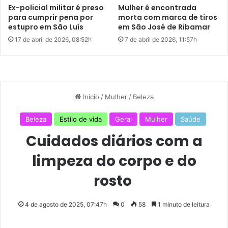
i
Ex-policial militar é preso
Mulher é encontrada
m
para cumprir pena por
morta com marca de tiros
o
estupro em São Luís
em São José de Ribamar
a
17 de abril de 2026, 08:52h
7 de abril de 2026, 11:57h
o
T
e
r
m
i
n
a
l
d
o
S
ã
o
C
r
i
s