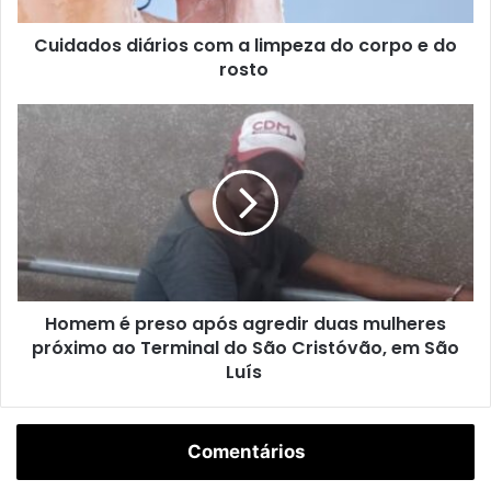
Homicídio
Polícia Civil
d
Cuidados diários com a limpeza do corpo e do
i
rosto
á
r
i
H
o
o
s
m
c
e
o
m
m
é
a
p
l
r
i
e
m
Homem é preso após agredir duas mulheres
s
p
próximo ao Terminal do São Cristóvão, em São
o
e
a
Luís
z
p
a
ó
d
s
Comentários
o
a
c
g