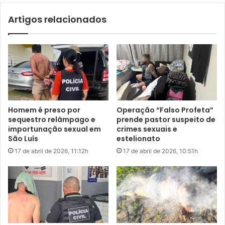
o
r
r
Artigos relacionados
e
p
d
o
i
e
r
d
d
o
u
r
a
o
s
s
m
Homem é preso por
Operação “Falso Profeta”
t
u
sequestro relâmpago e
prende pastor suspeito de
o
l
importunação sexual em
crimes sexuais e
h
São Luís
estelionato
e
17 de abril de 2026, 11:12h
17 de abril de 2026, 10:51h
r
e
s
p
r
ó
x