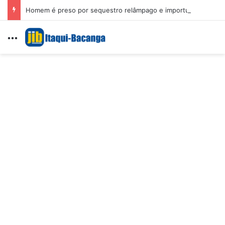
Homem é preso por sequestro relâmpago e importunação sexual em São Luís
Menu