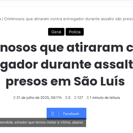
a
/
Criminosos que atiraram contra entregador durante assalto são pres
Geral
Polícia
nosos que atiraram 
gador durante assalt
presos em São Luís
31 de julho de 2025, 06:11h
0
127
1 minuto de leitura
Facebook
endida; atirador que tentou matar a vítima, abaixo