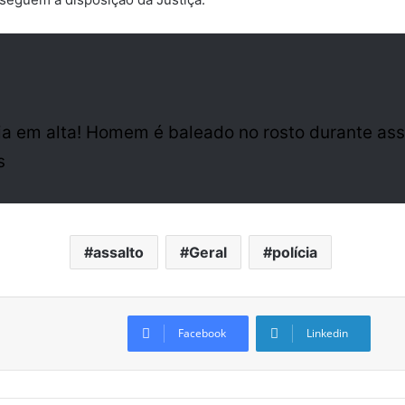
ia em alta! Homem é baleado no rosto durante as
s
assalto
Geral
polícia
Facebook
Linkedin