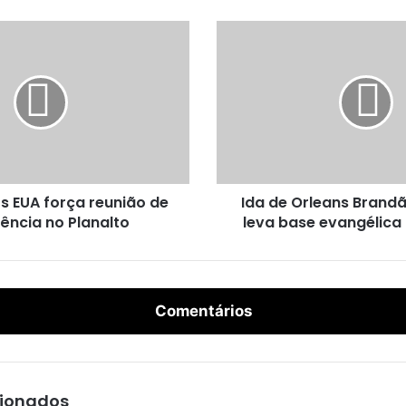
I
d
a
d
e
O
r
l
e
s EUA força reunião de
Ida de Orleans Brandã
a
ncia no Planalto
leva base evangélica 
n
s
B
r
a
Comentários
n
d
ã
o
a
cionados