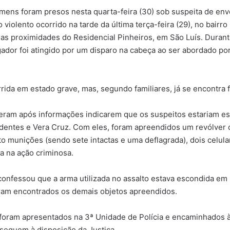
mens foram presos nesta quarta-feira (30) sob suspeita de e
o violento ocorrido na tarde da última terça-feira (29), no bairr
as proximidades do Residencial Pinheiros, em São Luís. Durant
ador foi atingido por um disparo na cabeça ao ser abordado p
rrida em estado grave, mas, segundo familiares, já se encontra 
reram após informações indicarem que os suspeitos estariam e
adentes e Vera Cruz. Com eles, foram apreendidos um revólver c
to munições (sendo sete intactas e uma deflagrada), dois celula
a na ação criminosa.
onfessou que a arma utilizada no assalto estava escondida em 
am encontrados os demais objetos apreendidos.
foram apresentados na 3ª Unidade de Polícia e encaminhados à
seguem à disposição da Justiça.