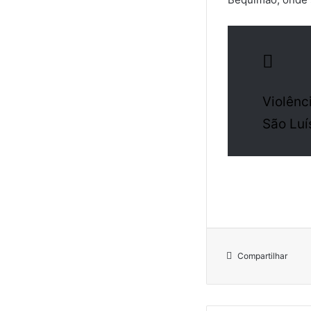
Violênc
São Luí
Compartilhar