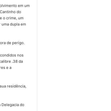
nvolvimento em um
o Cantinho do
e o crime, um
or uma dupla em
fora de perigo.
scondidos nos
alibre .38 da
res e a
sua residência,
 Delegacia do