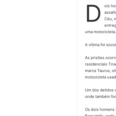
D
ois ho
assalt
Céu, n
entreg
uma motocicleta.
A vítima foi soco
As prisões ocor
residenciais Tir
marca Taurus, oi
motocicleta usad
Um dos detidos c
onde também for
Os dois homens 
Bequimão, onde 