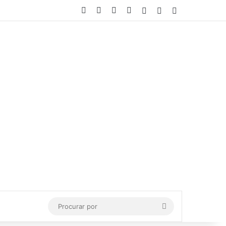
Facebook
X
YouTube
Instagram
Entrar
Artigo aleatório
Barra Lateral
Procurar
por