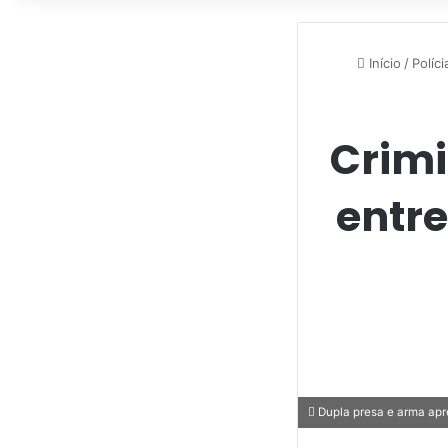
Início
/
Políci
Crimi
entre
Dupla presa e arma apre