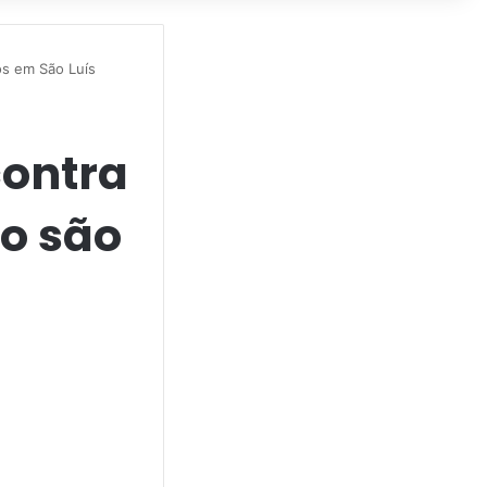
os em São Luís
contra
o são