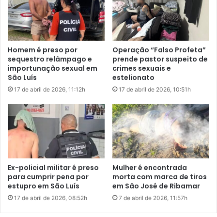
e
t
r
r
u
o
a
p
e
e
Homem é preso por
Operação “Falso Profeta”
m
l
sequestro relâmpago e
prende pastor suspeito de
S
a
importunação sexual em
crimes sexuais e
ã
m
São Luís
estelionato
o
e
17 de abril de 2026, 11:12h
17 de abril de 2026, 10:51h
L
n
u
t
í
o
s
Boletim de Ocorrência registrado pela vítima
p
o
Organização promete providências
r
c
a
Ex-policial militar é preso
Mulher é encontrada
Em nota preliminar, a organização da Copa Interbairro
r
para cumprir pena por
morta com marca de tiros
classificou o episódio como “lamentável e inaceitável”, e
r
estupro em São Luís
em São José de Ribamar
afirmou que irá tomar providências sérias contra os
o
17 de abril de 2026, 08:52h
7 de abril de 2026, 11:57h
responsáveis. Uma nota oficial com detalhes das medidas
d
e
será divulgada nos próximos dias.