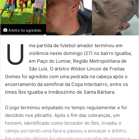
Árbitro foi agredido
U
ma partida de futebol amador terminou em
violência neste domingo (27) no bairro Iguaíba,
em Paço do Lumiar, Região Metropolitana de
São Luís. O árbitro Wildon Lincon de Freitas
Gomes foi agredido com uma pedrada na cabeça após o
encerramento da semifinal da Copa Interbairro, entre os
times Íbis Iguaíba e Irmãoszinho de Santa Bárbara.
O jogo terminou empatado no tempo regulamentar e foi
decidido nos pênaltis. Após o fim das cobranças, um
homem, identificado como torcedor do Íbis, invadiu o
campo portando uma faca e passou a ameaçar o árbitro.
Em seguida, Wildon foi atingido por garrafas de cerveja e