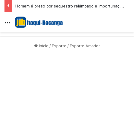
Homem é preso por sequestro relâmpago e importunação sexual em São Luís
Menu
Início
/
Esporte
/
Esporte Amador