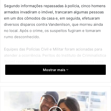
Segundo informações repassadas à polícia, cinco homens
armados invadiram o imóvel, trancaram algumas pessoas
em um dos cômodos da casa e, em seguida, efetuaram
diversos disparos contra Vandenilson, que morreu ainda
no local. Após o crime, os suspeitos fugiram e tomaram
rumo desconhecido.
Equipes das Polícias Civil e Militar foram acionadas para
atender a ocorrência. Peritos do Instituto de Criminalística
(Icrim) realizaram os levantamentos necessários na cena
do crime e o corpo da vítima foi encaminhado ao Instituto
Mostrar mais
Médico Legal (IML). O caso está sob investigação da
Superintendência de Homicídios e Proteção à Pessoa
(SHPP). Até o momento, não há informações concretas
sobre a autoria ou motivação do assassinato.
N
a
s
Homicídio
Maranhão
Polícia Civil
c