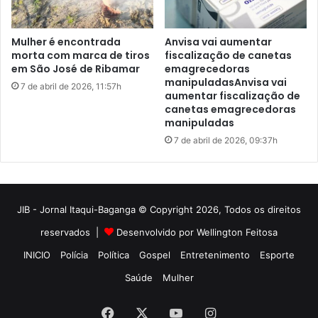
JIB - Jornal Itaqui-Baganga © Copyright 2026, Todos os direitos
reservados |
Desenvolvido por Wellington Feitosa
INICIO
Polícia
Política
Gospel
Entretenimento
Esporte
Saúde
Mulher
Facebook
X
YouTube
Instagram