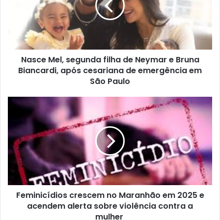
e
policia militar
M
e
l
,
Nasce Mel, segunda filha de Neymar e Bruna
s
Biancardi, após cesariana de emergência em
e
g
São Paulo
u
n
F
d
e
a
m
f
i
i
n
l
i
h
c
a
í
d
d
e
Feminicídios crescem no Maranhão em 2025 e
i
N
acendem alerta sobre violência contra a
o
e
s
mulher