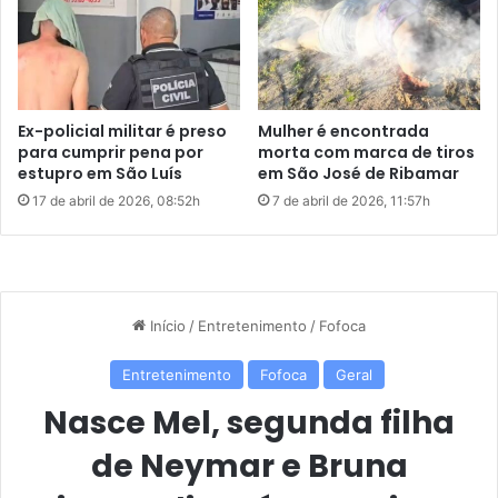
p
2
ó
5
s
e
c
a
e
c
s
e
Ex-policial militar é preso
Mulher é encontrada
a
n
para cumprir pena por
morta com marca de tiros
r
d
estupro em São Luís
em São José de Ribamar
i
e
17 de abril de 2026, 08:52h
7 de abril de 2026, 11:57h
a
m
n
a
a
l
d
e
e
r
e
t
m
a
e
s
r
o
g
b
ê
r
n
e
c
v