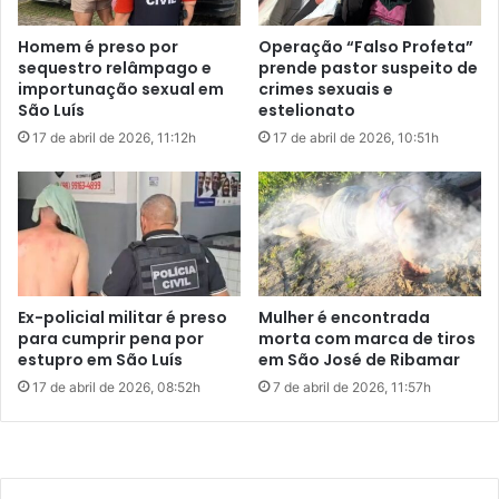
o
e
g
s
Homem é preso por
Operação “Falso Profeta”
o
c
sequestro relâmpago e
prende pastor suspeito de
e
o
importunação sexual em
crimes sexuais e
n
m
São Luís
estelionato
t
f
17 de abril de 2026, 11:12h
17 de abril de 2026, 10:51h
r
a
e
c
E
a
x
e
e
f
c
a
u
z
t
r
Ex-policial militar é preso
Mulher é encontrada
i
e
para cumprir pena por
morta com marca de tiros
v
f
estupro em São Luís
em São José de Ribamar
o
é
17 de abril de 2026, 08:52h
7 de abril de 2026, 11:57h
e
m
L
g
e
u
g
i
i
a