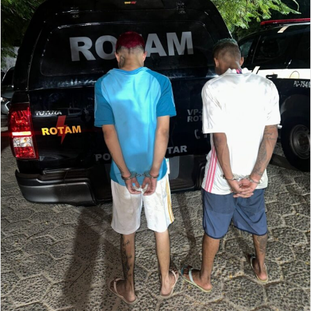
organizações, interromper seus fluxos financeiros e
responsabilizar judicialmente seus principais
articuladores”, explicou o delegado.
Crimes graves
A organização atua na apuração de crimes como tráfico
de seres humanos, exploração sexual infantil, tráfico de
drogas e armas, crimes cibernéticos e ambientais.
Para
Urquiza, são crimes sem precedentes praticados por
organizações poderosas. (Agência Brasil)
Brasil
Interpol
Mundo
Polícia Federal