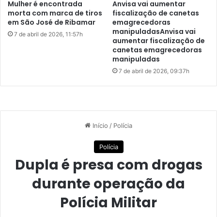
história.
Mulher é encontrada
Anvisa vai aumentar
e
morta com marca de tiros
fiscalização de canetas
s
em São José de Ribamar
emagrecedoras
a
manipuladasAnvisa vai
7 de abril de 2026, 11:57h
aumentar fiscalização de
o
canetas emagrecedoras
F
manipuladas
u
n
7 de abril de 2026, 09:37h
“O crime organizado, você não
d
enfrenta uma simples quadrilha,
e
b
você não enfrenta os simples
e
grupos; são verdadeiras empresas
u
n
multinacionais que estão
i
envolvidas dentro das empresas,
f
i
na política, no judiciário, no
c
futebol, em toda parte da cultura.
a
r
É como se fosse um polvo de
p
muitos tentáculos tentando tomar
i