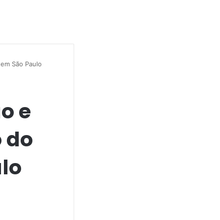
o em São Paulo
o e
o do
lo