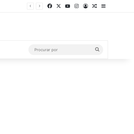
Facebook
X
YouTube
Instagram
Entrar
Artigo aleatório
Barra Latera
uís
Procurar
por