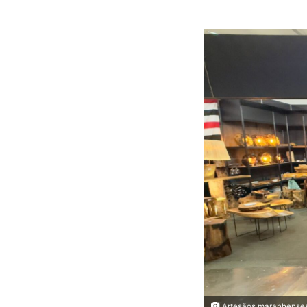
Artesãos maranhenses m