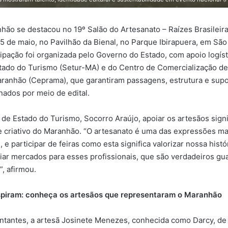
hão se destacou no 19º Salão do Artesanato – Raízes Brasileira
25 de maio, no Pavilhão da Bienal, no Parque Ibirapuera, em São
cipação foi organizada pelo Governo do Estado, com apoio logíst
tado do Turismo (Setur-MA) e do Centro de Comercialização d
ranhão (Ceprama), que garantiram passagens, estrutura e supo
nados por meio de edital.
 de Estado do Turismo, Socorro Araújo, apoiar os artesãos signi
 e criativo do Maranhão. “O artesanato é uma das expressões ma
 e participar de feiras como esta significa valorizar nossa hist
ar mercados para esses profissionais, que são verdadeiros gu
”, afirmou.
nspiram: conheça os artesãos que representaram o Maranhão
ntantes, a artesã Josinete Menezes, conhecida como Darcy, de 