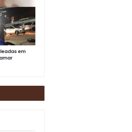
aleadas em
bamar