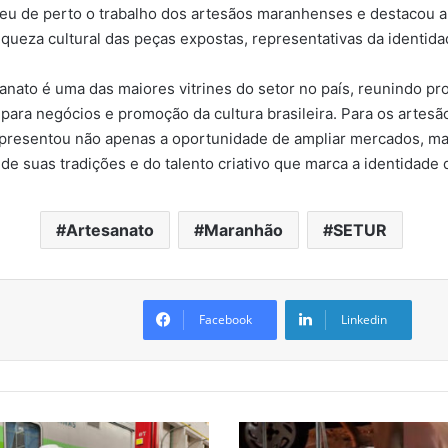
eu de perto o trabalho dos artesãos maranhenses e destacou a 
riqueza cultural das peças expostas, representativas da identid
anato é uma das maiores vitrines do setor no país, reunindo pro
 para negócios e promoção da cultura brasileira. Para os artes
representou não apenas a oportunidade de ampliar mercados, 
a de suas tradições e do talento criativo que marca a identidade
Artesanato
Maranhão
SETUR
Facebook
Linkedin
D