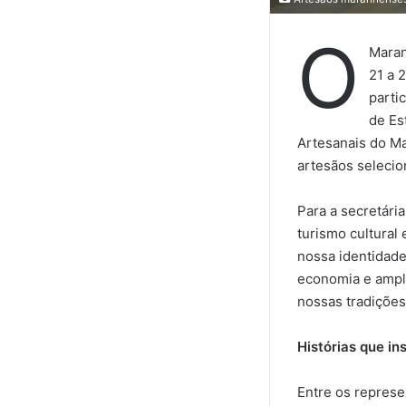
O
Maran
21 a 
parti
de Es
Artesanais do Ma
artesãos selecio
Para a secretária
turismo cultural
nossa identidade,
economia e ampli
nossas tradições
Histórias que i
Entre os represe