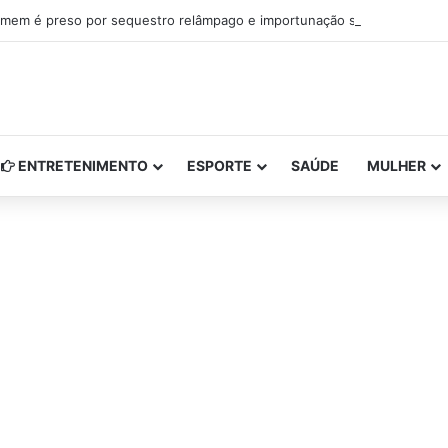
mem é preso por sequestro relâmpago e importunação sexual em São L
ENTRETENIMENTO
ESPORTE
SAÚDE
MULHER