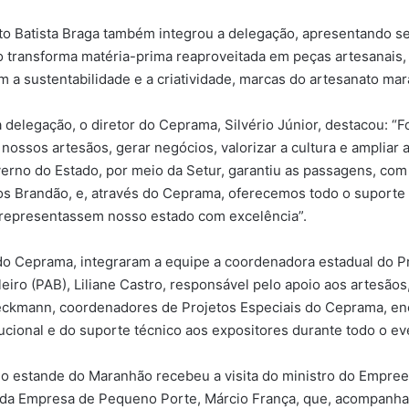
o Batista Braga também integrou a delegação, apresentando s
 transforma matéria-prima reaproveitada em peças artesanais,
a sustentabilidade e a criatividade, marcas do artesanato ma
elegação, o diretor do Ceprama, Silvério Júnior, destacou: “Fo
 nossos artesãos, gerar negócios, valorizar a cultura e ampliar a
rno do Estado, por meio da Setur, garantiu as passagens, com
s Brandão, e, através do Ceprama, oferecemos todo o suporte
 representassem nosso estado com excelência”.
 do Ceprama, integraram a equipe a coordenadora estadual do 
leiro (PAB), Liliane Castro, responsável pelo apoio aos artesãos
eckmann, coordenadores de Projetos Especiais do Ceprama, en
itucional e do suporte técnico aos expositores durante todo o ev
 o estande do Maranhão recebeu a visita do ministro do Empre
da Empresa de Pequeno Porte, Márcio França, que, acompanha