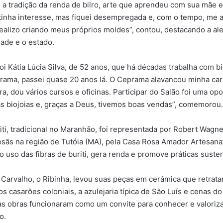
 a tradição da renda de bilro, arte que aprendeu com sua mãe e
inha interesse, mas fiquei desempregada e, com o tempo, me a
ealizo criando meus próprios moldes”, contou, destacando a ale
dade e o estado.
oi Kátia Lúcia Silva, de 52 anos, que há décadas trabalha com bi
ma, passei quase 20 anos lá. O Ceprama alavancou minha carr
ra, dou vários cursos e oficinas. Participar do Salão foi uma o
s biojoias e, graças a Deus, tivemos boas vendas”, comemorou.
riti, tradicional no Maranhão, foi representada por Robert Wagn
sãs na região de Tutóia (MA), pela Casa Rosa Amador Artesanat
 o uso das fibras de buriti, gera renda e promove práticas suste
Carvalho, o Ribinha, levou suas peças em cerâmica que retrat
 casarões coloniais, a azulejaria típica de São Luís e cenas do
 obras funcionaram como um convite para conhecer e valorizar
o.