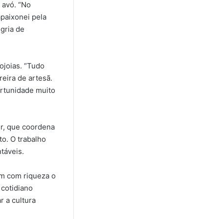
 avó. “No
paixonei pela
gria de
ojoias. “Tudo
eira de artesã.
portunidade muito
er, que coordena
o. O trabalho
ntáveis.
am com riqueza o
 cotidiano
 a cultura