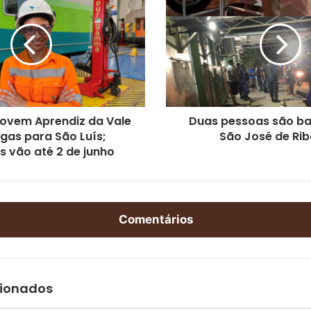
u
a
s
p
e
s
s
o
ovem Aprendiz da Vale
Duas pessoas são b
a
gas para São Luís;
São José de Ri
s
s vão até 2 de junho
s
ã
o
b
a
Comentários
l
e
a
d
a
cionados
s
e