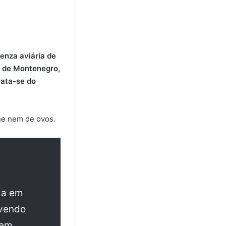
uenza aviária de
o de Montenegro,
rata-se do
ne nem de ovos.
la em
avendo
 em