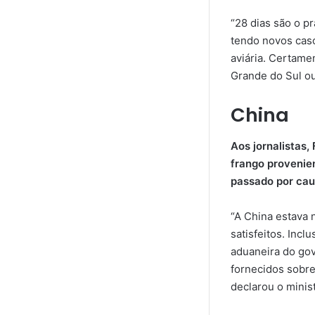
“28 dias são o pr
tendo novos caso
aviária. Certame
Grande do Sul ou
China
Aos jornalistas,
frango provenie
passado por cau
“A China estava 
satisfeitos. Inc
aduaneira do gov
fornecidos sobre
declarou o minist