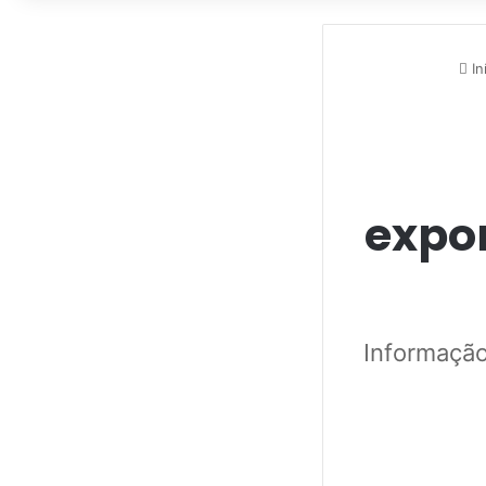
In
expor
Informação