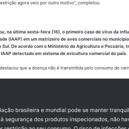
restrição agora veio por outro motivo”, completou.
ou, na última sexta-feira (16), o primeiro caso de vírus da infl
dade (IAAP) em um matrizeiro de aves comerciais no municípi
 Sul. De acordo com o Ministério da Agricultura e Pecuária, t
 IAAP detectado em sistema de avicultura comercial do país.
 destacou que a doença não é transmitida pelo consumo de car
lação brasileira e mundial pode se manter tranqui
 à segurança dos produtos inspecionados, não h
r restrição ao seu consumo. O risco de infecções