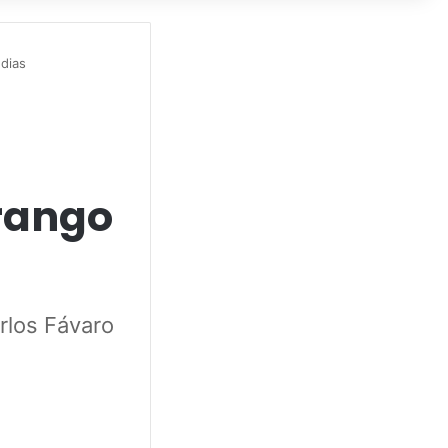
dias
frango
rlos Fávaro