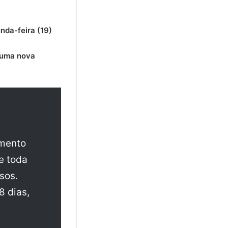
unda-feira (19)
huma nova
amento
e toda
sos.
8 dias,