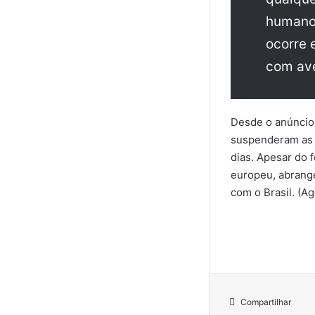
humanos
ocorre 
com ave
Desde o anúncio 
suspenderam as i
dias. Apesar do f
europeu, abrange
com o Brasil. (Ag
Compartilhar