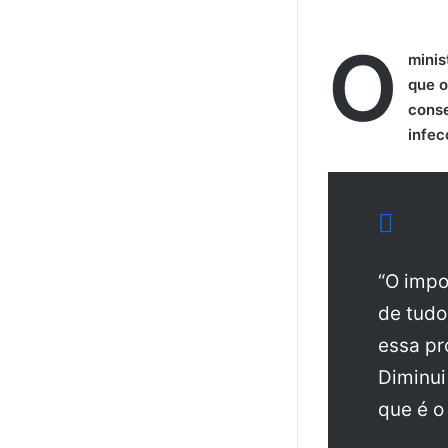
O
minis
que o
conse
infec
“O impo
de tudo
essa pr
Diminui
que é o 