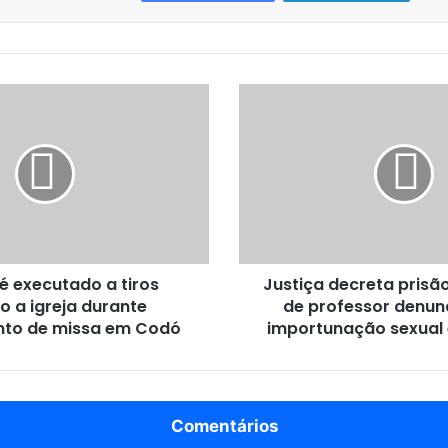
J
u
s
t
i
ç
a
d
e
 executado a tiros
Justiça decreta prisã
c
o a igreja durante
de professor denun
r
nto de missa em Codó
e
importunação sexual
t
a
p
r
Comentários
i