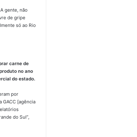
 A gente, não
vre de gripe
elmente só ao Rio
prar carne de
 produto no ano
cial do estado.
deram por
, a GACC [agência
elatórios
rande do Sul”,