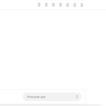
Facebook
X
YouTube
Instagram
Entrar
Artigo aleatório
Barra Lateral
Procurar
por