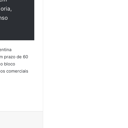
oria,
nso
entina
um prazo de 60
do bloco
dos comerciais