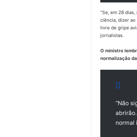
“Se, em 28 dias,
ciência, dizer a
livre de gripe av
jornalistas.
O ministro lembr
normalização da
“Não si
abrirão
normal i