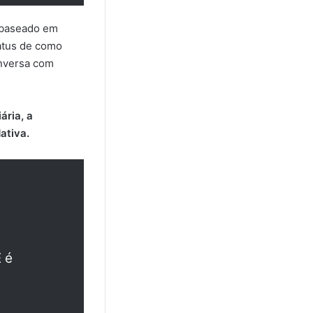
, baseado em
tatus de como
conversa com
ária, a
ativa.
E é