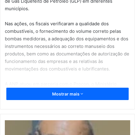
de Gás Liquefeito de Petróleo (GLP) em diferentes
municípios.
Nas ações, os fiscais verificaram a qualidade dos
combustíveis, o fornecimento do volume correto pelas
bombas medidoras, a adequação dos equipamentos e dos
instrumentos necessários ao correto manuseio dos
produtos, bem como as documentações de autorização de
funcionamento das empresas e as relativas às
movimentações dos combustíveis e lubrificantes.
A ANP atuou em parceria com o Procon, o Ministério
Público do Piauí, o Instituto de Metrologia do Estado do
Mostrar mais
Piauí e o Instituto de Metrologia e Qualidade do Maranhão
(INMEQ), nas cidades de Caxias, Coelho Neto e Aldeias
Altas. Foram fiscalizados dez postos de combustíveis e
duas revendas de GLP.
T
é