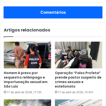
Não foram encontradas irregularidades em Coelho Neto.
s
a
a
d
Comentários
No estado, foram coletadas oito amostras de combustíveis
s
o
s
para análise em laboratório.
i
i
n
n
Artigos relacionados
i
a
c
ANP
Maranhão
d
i
o
a
Posto de combustível
a
a
t
ç
i
ã
r
o
o
p
Homem é preso por
Operação “Falso Profeta”
s
a
sequestro relâmpago e
prende pastor suspeito de
e
r
importunação sexual em
crimes sexuais e
m
a
São Luís
estelionato
C
v
17 de abril de 2026, 11:12h
17 de abril de 2026, 10:51h
a
a
x
c
i
i