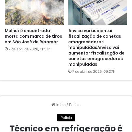
a
n
s
a
r
e
s
Mulher é encontrada
Anvisa vai aumentar
t
morta com marca de tiros
fiscalização de canetas
u
em São José de Ribamar
emagrecedoras
manipuladasAnvisa vai
d
7 de abril de 2026, 11:57h
aumentar fiscalização de
a
canetas emagrecedoras
n
manipuladas
t
7 de abril de 2026, 09:37h
e
s
n
a
s
e
s
c
o
l