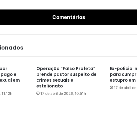
n
t
Comentários
é
m
M
o
r
cionados
a
e
s
por
Operação “Falso Profeta”
Ex-policial 
,
mpago e
prende pastor suspeito de
para cumpri
D
exual em
crimes sexuais e
estupro em 
i
estelionato
n
17 de abril de 2026, 11:12h
17 de abril de 2026, 10:51h
o
e
Z
a
n
i
n