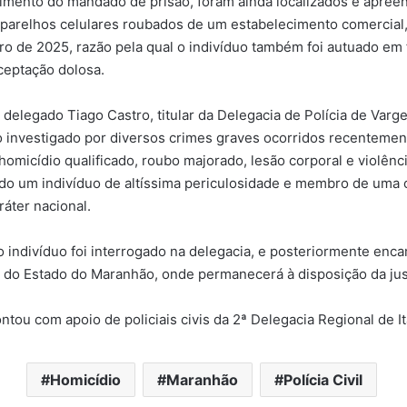
imento do mandado de prisão, foram ainda localizados e apree
aparelhos celulares roubados de um estabelecimento comercial,
ro de 2025, razão pela qual o indivíduo também foi autuado em f
ceptação dolosa.
delegado Tiago Castro, titular da Delegacia de Polícia de Varg
 investigado por diversos crimes graves ocorridos recentemen
 homicídio qualificado, roubo majorado, lesão corporal e violênc
do um indivíduo de altíssima periculosidade e membro de uma 
ráter nacional.
o indivíduo foi interrogado na delegacia, e posteriormente enc
l do Estado do Maranhão, onde permanecerá à disposição da just
ontou com apoio de policiais civis da 2ª Delegacia Regional de 
Homicídio
Maranhão
Polícia Civil