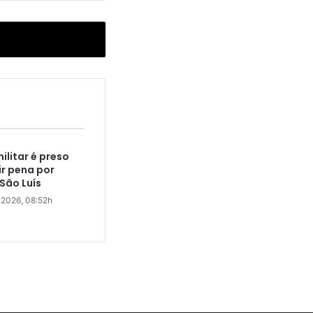
militar é preso
r pena por
São Luís
17 de abril de 2026, 08:52h