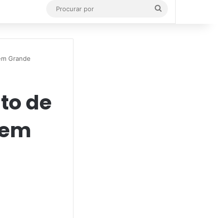
Procurar
por
gem Grande
ito de
 em