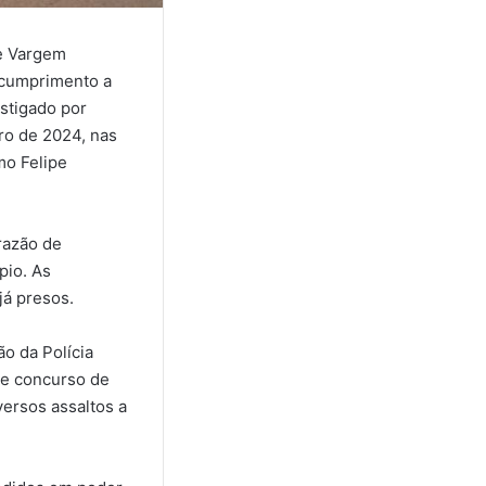
de Vargem
 cumprimento a
stigado por
ro de 2024, nas
mo Felipe
razão de
pio. As
já presos.
ão da Polícia
 e concurso de
versos assaltos a