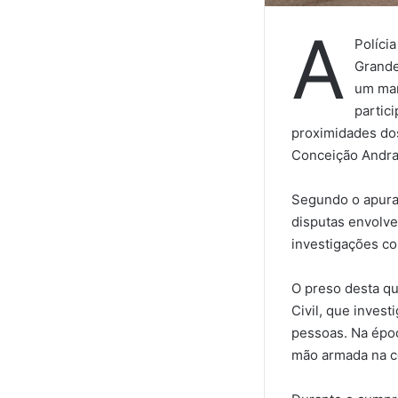
A
Políci
Grande
um man
partic
proximidades dos
Conceição Andrad
Segundo o apurad
disputas envolve
investigações co
O preso desta qu
Civil, que inves
pessoas. Na époc
mão armada na c