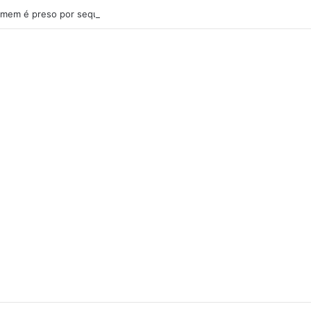
mem é preso por sequestro relâmpago e importunação sexual em São L