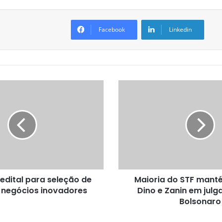
Facebook
Linkedin
M
a
i
o
r
i
a
d
o
edital para seleção de
Maioria do STF mant
S
e negócios inovadores
Dino e Zanin em jul
T
F
Bolsonaro
m
a