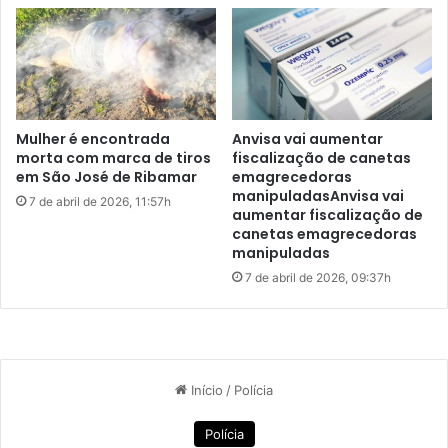
u
a
i
d
z
o
Esporte Amador
futebol
G
o
n
VILA EMBRATEL
n
a
z
R
Mulher é encontrada
Anvisa vai aumentar
a
e
morta com marca de tiros
fiscalização de canetas
g
g
em São José de Ribamar
emagrecedoras
a
manipuladasAnvisa vai
i
7 de abril de 2026, 11:57h
aumentar fiscalização de
ã
canetas emagrecedoras
o
manipuladas
M
7 de abril de 2026, 09:37h
e
t
r
o
p
o
l
i
t