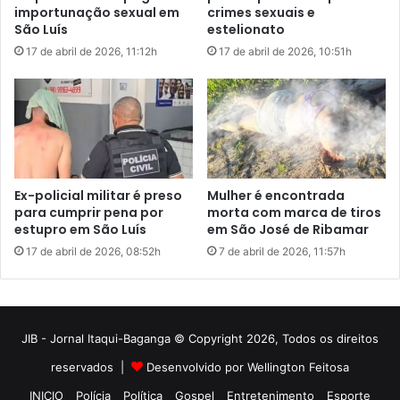
JIB - Jornal Itaqui-Baganga © Copyright 2026, Todos os direitos
reservados |
Desenvolvido por Wellington Feitosa
INICIO
Polícia
Política
Gospel
Entretenimento
Esporte