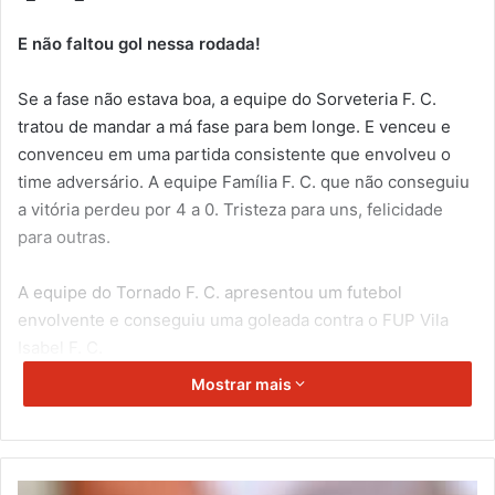
E não faltou gol nessa rodada!
Se a fase não estava boa, a equipe do Sorveteria F. C.
tratou de mandar a má fase para bem longe. E venceu e
convenceu em uma partida consistente que envolveu o
time adversário. A equipe Família F. C. que não conseguiu
a vitória perdeu por 4 a 0. Tristeza para uns, felicidade
para outras.
A equipe do Tornado F. C. apresentou um futebol
envolvente e conseguiu uma goleada contra o FUP Vila
Isabel F. C.
Mostrar mais
H