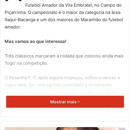
Futebol Amador da Vila Embratel, no Campo do
Piçarrinha. O campeonato é o maior da categoria na área
Itaqui-Bacanga e um dos maiores do Maranhão do futebol
amador.
Mas vamos ao que interessa!
Três clássicos marcaram a rodada que colocou ainda mais
‘fogo’ na competição.
O Resenha F. C. após alguns tropeços, voltou a vencer e
jogou bem. Em uma partida controlada e envolvente,
conseguiu golear por 3 a 1 a equipe do Morro do Gogó
Atlético Clube.
Mostrar mais
Já a equipe do Amigos F. C. recebeu a equipe do Jambeiro
F. C., reeditando a última final do campeonato. No
confronto direto, o time do Amigos F. C. levou a melhor e
E