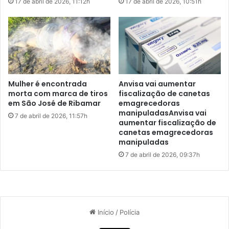
17 de abril de 2026, 11:12h
17 de abril de 2026, 10:51h
t
r
O Campeonato Principal de Futebol Amador da Vila
o
e
Embratel é coordenado e realizado pelo Instituto
e
c
m
Garotinho de Ouro, com o patrocínio do Jornal Itaqui-
a
S
t
Bacanga e movimenta os finais de semana da região
ã
ó
Itaqui-Bacanga.
o
r
L
i
Mulher é encontrada
Anvisa vai aumentar
u
o
morta com marca de tiros
fiscalização de canetas
área Itaqui-Bacanga
Esporte
í
s
em São José de Ribamar
emagrecedoras
s
d
manipuladasAnvisa vai
7 de abril de 2026, 11:57h
Esporte Amador
futebol
aumentar fiscalização de
o
canetas emagrecedoras
F
VILA EMBRATEL
manipuladas
u
n
7 de abril de 2026, 09:37h
d
e
f
e
x
c