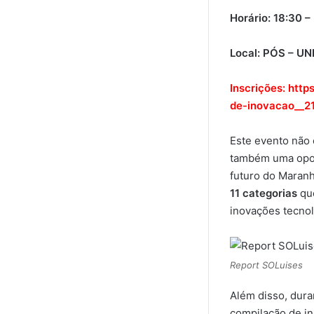
Horário: 18:30 –
Local: PÓS – UN
Inscrições:
http
de-inovacao__2
Este evento não 
também uma opor
futuro do Maran
11 categorias
que
inovações tecnol
Report SOLuises
Além disso, dura
compilação de in