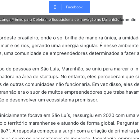
Facebook
ança Prêmio para Celebrar o Ecossistema de Inovação no Maranhão
rdeste brasileiro, onde o sol brilha de maneira única, a umida
 mar e os rios, gerando uma energia singular. É nesse ambiente
s, uma comunidade de empreendedores determinados a fazer a 
o de pessoas em São Luís, Maranhão, se uniu para marcar o in
madora na área de startups. No entanto, eles perceberam que 
 de outras comunidades não funcionaria. Em vez disso, eles d
Maranhão era o suor de muitos empreendedores que trabalhava
ção e desenvolver um ecossistema promissor.
inicialmente focava em São Luís, ressurgiu em 2020 com uma v
o o território maranhense e atuando de forma global. Pergunta
ão?”. A resposta começou a surgir com a criação da primeira p
 dados sobre os ecossistemas de inovação, tecnologia, empree