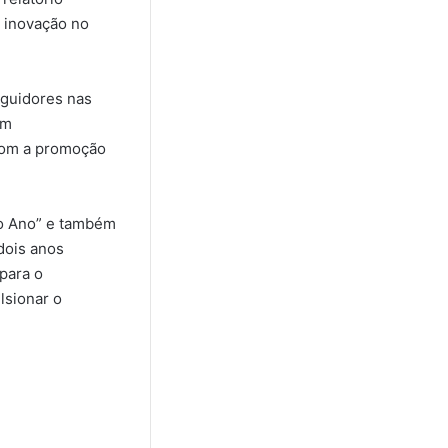
 inovação no
guidores nas
um
com a promoção
o Ano” e também
dois anos
para o
lsionar o