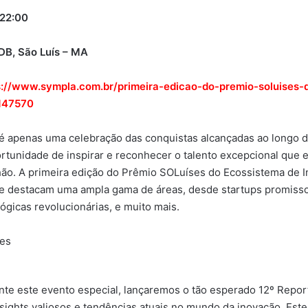
 22:00
DB, São Luís – MA
s://www.sympla.com.br/primeira-edicao-do-premio-soluises-
147570
é apenas uma celebração das conquistas alcançadas ao longo 
tunidade de inspirar e reconhecer o talento excepcional que 
hão. A primeira edição do Prêmio SOLuíses do Ecossistema de 
 destacam uma ampla gama de áreas, desde startups promisso
ógicas revolucionárias, e muito mais.
nte este evento especial, lançaremos o tão esperado 12º Repo
sights valiosos e tendências atuais no mundo da inovação. Este 