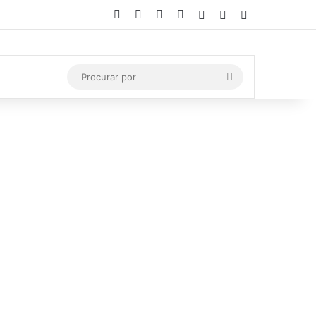
Facebook
X
YouTube
Instagram
Entrar
Artigo aleatório
Barra Lateral
Procurar
por