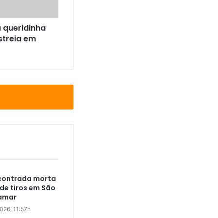
 queridinha
streia em
ncontrada morta
e tiros em São
bamar
2026, 11:57h