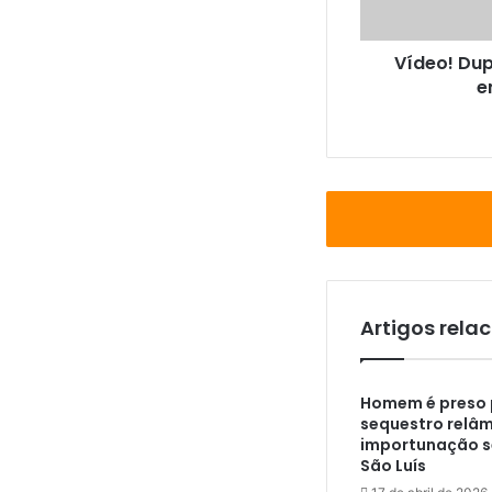
u
p
Vídeo! Dup
l
e
a
m
a
t
a
a
t
i
r
o
s
Artigos rela
j
o
v
Homem é preso 
e
sequestro relâ
m
importunação s
e
São Luís
m