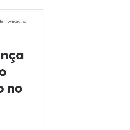
de Inovação no
ança
o
o no