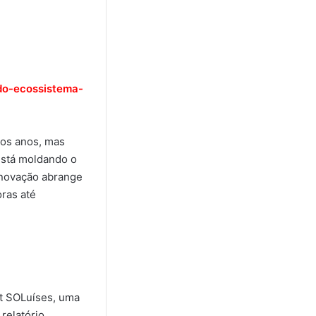
do-ecossistema-
dos anos, mas
está moldando o
Inovação abrange
ras até
rt SOLuíses, uma
relatório