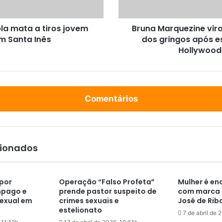
r
q
la mata a tiros jovem
Bruna Marquezine vira
u
m Santa Inês
dos gringos após e
e
z
Hollywood
i
n
e
v
Comentários
i
r
a
q
u
cionados
e
r
i
por
Operação “Falso Profeta”
Mulher é e
d
mpago e
prende pastor suspeito de
com marca d
i
exual em
crimes sexuais e
José de Ri
n
estelionato
7 de abril de 
h