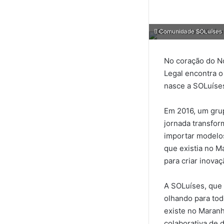
Comunidade SOLuíses L
No coração do No
Legal encontra o
nasce a SOLuíse
Em 2016, um grup
jornada transfor
importar modelos
que existia no 
para criar inova
A SOLuíses, que 
olhando para tod
existe no Maranh
colaborativa de