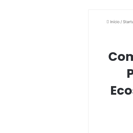
Início
/
Start
Com
Eco