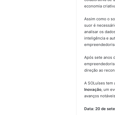
economia criativ
Assim como o sol
suor é necessári
analisar os dad
inteligência e a
empreendedorism
Após sete anos 
empreendedorism
direção ao recon
A SOLuíses tem 
Inovação
, um ev
avanços notávei
Data: 20 de set