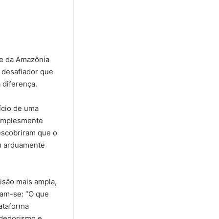
de da Amazônia
 desafiador que
diferença.
ício de uma
simplesmente
escobriram que o
m arduamente
isão mais ampla,
ram-se: “O que
lataforma
ndedorismo e